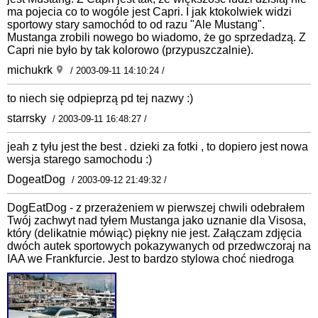
ma pojecia co to wogóle jest Capri. I jak ktokolwiek widzi
sportowy stary samochód to od razu "Ale Mustang".
Mustanga zrobili nowego bo wiadomo, że go sprzedadzą. Z
Capri nie było by tak kolorowo (przypuszczalnie).
michukrk
/ 2003-09-11 14:10:24 /
to niech się odpieprzą pd tej nazwy :)
starrsky
/ 2003-09-11 16:48:27 /
jeah z tyłu jest the best . dzieki za fotki , to dopiero jest nowa
wersja starego samochodu :)
DogeatDog
/ 2003-09-12 21:49:32 /
DogEatDog - z przerażeniem w pierwszej chwili odebrałem
Twój zachwyt nad tyłem Mustanga jako uznanie dla Visosa,
który (delikatnie mówiąc) piękny nie jest. Załączam zdjęcia
dwóch autek sportowych pokazywanych od przedwczoraj na
IAA we Frankfurcie. Jest to bardzo stylowa choć niedroga