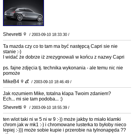
Shevretti
/ 2003-09-10 18:33:30 /
Ta mazda czy co to tam ma być następcą Capri sie nie
stanie :-)
I widać że dobrze iż zrezygnowali w końcu z nazwy Capri
ps. fajne zdjęcia tj. technika wykonania - ale temu nic nie
pomoże
MikeB4
/ 2003-09-10 18:46:49 /
Jak rozumiem Mike, totalna klapa Twoim zdaniem?
Ech... mi sie tam podoba... :)
Shevretti
/ 2003-09-10 18:55:39 /
ten wlot taki ni w 5 ni w 9 :-)) może jakby to miało klamki
chrom jak w mk1 :-) i chromowane lusterka to byłoby nieco
lepiej :-))) może sobie kupie i przerobie na tylnonapęda ??