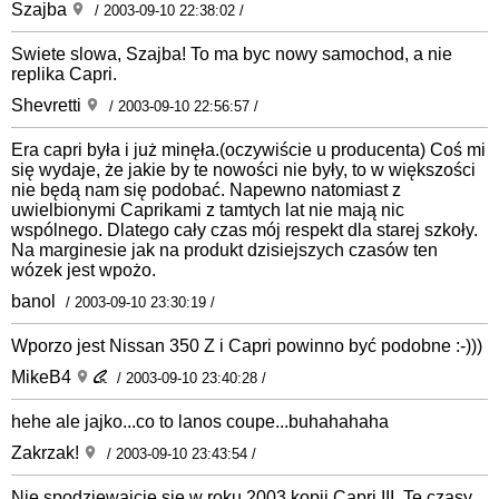
Szajba
/ 2003-09-10 22:38:02 /
Swiete slowa, Szajba! To ma byc nowy samochod, a nie
replika Capri.
Shevretti
/ 2003-09-10 22:56:57 /
Era capri była i już minęła.(oczywiście u producenta) Coś mi
się wydaje, że jakie by te nowości nie były, to w większości
nie będą nam się podobać. Napewno natomiast z
uwielbionymi Caprikami z tamtych lat nie mają nic
wspólnego. Dlatego cały czas mój respekt dla starej szkoły.
Na marginesie jak na produkt dzisiejszych czasów ten
wózek jest wpożo.
banol
/ 2003-09-10 23:30:19 /
Wporzo jest Nissan 350 Z i Capri powinno być podobne :-)))
MikeB4
/ 2003-09-10 23:40:28 /
hehe ale jajko...co to lanos coupe...buhahahaha
Zakrzak!
/ 2003-09-10 23:43:54 /
Nie spodziewajcie sie w roku 2003 kopii Capri III. Te czasy