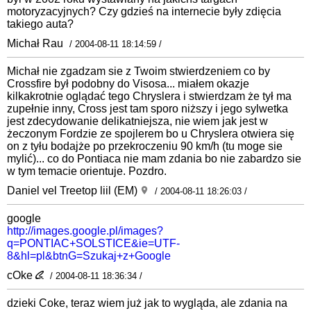
motoryzacyjnych? Czy gdzieś na internecie były zdięcia
takiego auta?
Michał Rau
/ 2004-08-11 18:14:59 /
Michał nie zgadzam sie z Twoim stwierdzeniem co by
Crossfire był podobny do Visosa... miałem okazje
kilkakrotnie oglądać tego Chryslera i stwierdzam że tył ma
zupełnie inny, Cross jest tam sporo niższy i jego sylwetka
jest zdecydowanie delikatniejsza, nie wiem jak jest w
żeczonym Fordzie ze spojlerem bo u Chryslera otwiera się
on z tyłu bodajże po przekroczeniu 90 km/h (tu moge sie
mylić)... co do Pontiaca nie mam zdania bo nie zabardzo sie
w tym temacie orientuje. Pozdro.
Daniel vel Treetop liil (EM)
/ 2004-08-11 18:26:03 /
google
http://images.google.pl/images?
q=PONTIAC+SOLSTICE&ie=UTF-
8&hl=pl&btnG=Szukaj+z+Google
cOke
/ 2004-08-11 18:36:34 /
dzieki Coke, teraz wiem już jak to wygląda, ale zdania na