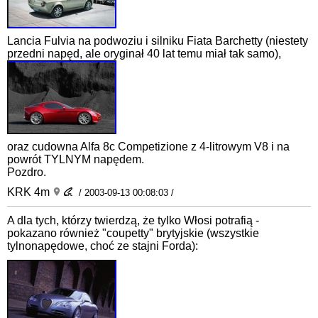
Lancia Fulvia na podwoziu i silniku Fiata Barchetty (niestety
przedni napęd, ale oryginał 40 lat temu miał tak samo),
oraz cudowna Alfa 8c Competizione z 4-litrowym V8 i na
powrót TYLNYM napędem.
Pozdro.
KRK 4m
/ 2003-09-13 00:08:03 /
A dla tych, którzy twierdzą, że tylko Włosi potrafią -
pokazano również "coupetty" brytyjskie (wszystkie
tylnonapędowe, choć ze stajni Forda):