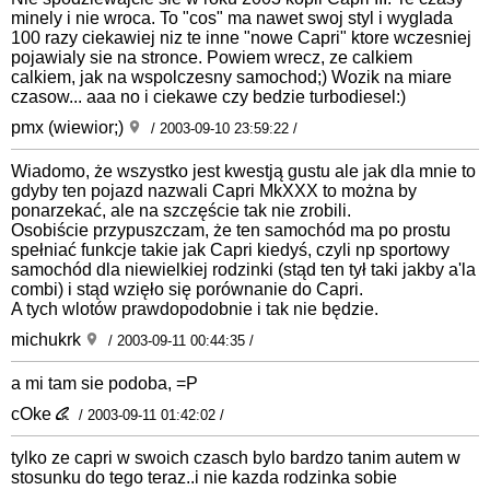
minely i nie wroca. To "cos" ma nawet swoj styl i wyglada
100 razy ciekawiej niz te inne "nowe Capri" ktore wczesniej
pojawialy sie na stronce. Powiem wrecz, ze calkiem
calkiem, jak na wspolczesny samochod;) Wozik na miare
czasow... aaa no i ciekawe czy bedzie turbodiesel:)
pmx (wiewior;)
/ 2003-09-10 23:59:22 /
Wiadomo, że wszystko jest kwestją gustu ale jak dla mnie to
gdyby ten pojazd nazwali Capri MkXXX to można by
ponarzekać, ale na szczęście tak nie zrobili.
Osobiście przypuszczam, że ten samochód ma po prostu
spełniać funkcje takie jak Capri kiedyś, czyli np sportowy
samochód dla niewielkiej rodzinki (stąd ten tył taki jakby a'la
combi) i stąd wzięło się porównanie do Capri.
A tych wlotów prawdopodobnie i tak nie będzie.
michukrk
/ 2003-09-11 00:44:35 /
a mi tam sie podoba, =P
cOke
/ 2003-09-11 01:42:02 /
tylko ze capri w swoich czasch bylo bardzo tanim autem w
stosunku do tego teraz..i nie kazda rodzinka sobie