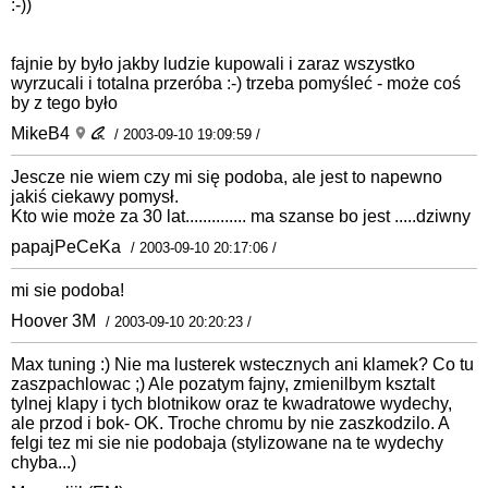
:-))
fajnie by było jakby ludzie kupowali i zaraz wszystko
wyrzucali i totalna przeróba :-) trzeba pomyśleć - może coś
by z tego było
MikeB4
/ 2003-09-10 19:09:59 /
Jescze nie wiem czy mi się podoba, ale jest to napewno
jakiś ciekawy pomysł.
Kto wie może za 30 lat.............. ma szanse bo jest .....dziwny
papajPeCeKa
/ 2003-09-10 20:17:06 /
mi sie podoba!
Hoover 3M
/ 2003-09-10 20:20:23 /
Max tuning :) Nie ma lusterek wstecznych ani klamek? Co tu
zaszpachlowac ;) Ale pozatym fajny, zmienilbym ksztalt
tylnej klapy i tych blotnikow oraz te kwadratowe wydechy,
ale przod i bok- OK. Troche chromu by nie zaszkodzilo. A
felgi tez mi sie nie podobaja (stylizowane na te wydechy
chyba...)