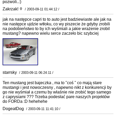
pozwoli..:)
Zakrzak!
/ 2003-09-11 01:44:12 /
jak na następce capri to to auto jest badziewiaste ale jak na
nie następce ujdzie wtłoku, co wy piszecie że gdyby zrobili
na podobieństwo to by ich wyśmiali a jakie wrażenie zrobil
mustang? napewno wielu serce zaczeło bic szybciej
starrsky
/ 2003-09-11 06:24:11 /
Ten mustang jest bajeczka , ma to "coś " co mają stare
mustangi i jest nowoczesny , napewno nikt z konkurencji by
go nie wyśmiał a czemu by właśnie nie zrobić tego samego
z caprysiami ??? Trzeba podesłać pare naszych projektów
do FORDa :D hehehehe
DogeatDog
/ 2003-09-11 11:41:10 /