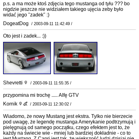
p.s. a ma może ktoś zdjęcia tego mustanga od tyłu ??? bo
nigdzie jeszcze nie widziałem takiego ujęcia zeby było
widać jego "zadek" :)
DogeatDog
/ 2003-09-11 11:42:49 /
Oto jest i zadek... :))
Shevretti
/ 2003-09-11 11:55:35 /
przypomina mi trochę ..... Alfę GTV
Kornik
/ 2003-09-11 12:30:02 /
Wiadomo, że nowy Mustang jest ekstra. Tylko nie bierzecie
pod uwagę, że legendę mustanga Amerykanie podtrzymują i
pielęgnują od samego początku, czego efektem jest to, że
każdy na świecie wie - mniej lub bardziej dokładnie - co to
jest Mustang. Z Capri jest tak, że większość ludzi dzisiaj nie