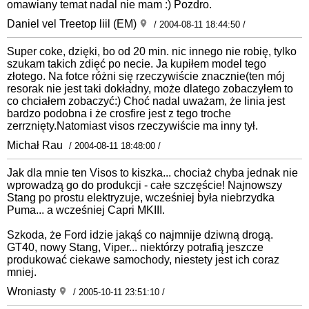
omawiany temat nadal nie mam :) Pozdro.
Daniel vel Treetop liil (EM)
/ 2004-08-11 18:44:50 /
Super coke, dzięki, bo od 20 min. nic innego nie robię, tylko
szukam takich zdięć po necie. Ja kupiłem model tego
złotego. Na fotce różni się rzeczywiście znacznie(ten mój
resorak nie jest taki dokładny, może dlatego zobaczyłem to
co chciałem zobaczyć:) Choć nadal uważam, że linia jest
bardzo podobna i że crosfire jest z tego troche
zerrznięty.Natomiast visos rzeczywiście ma inny tył.
Michał Rau
/ 2004-08-11 18:48:00 /
Jak dla mnie ten Visos to kiszka... chociaż chyba jednak nie
wprowadzą go do produkcji - całe szczęście! Najnowszy
Stang po prostu elektryzuje, wcześniej była niebrzydka
Puma... a wcześniej Capri MKIII.
Szkoda, że Ford idzie jakąś co najmnije dziwną drogą.
GT40, nowy Stang, Viper... niektórzy potrafią jeszcze
produkować ciekawe samochody, niestety jest ich coraz
mniej.
Wroniasty
/ 2005-10-11 23:51:10 /