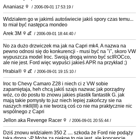
Ananiasz
/ 2006-09-01 17:53:19 /
Widziałem go w jakimś autoświecie jakiś spory czas temu...
to miał być następca mondeo
Arek 3M
/ 2006-09-01 18:44:40 /
No za dużo drzwiczek ma jak na Capri mk4. A nazwa na
pewno odnosi się do konkurencji - musi być na "i", skoro VW
wypuszcza model Iroc. Swoją drogą winno być scIROCco,
ale nie jest. Ford więc wypuści jakieś APR na przykład ;)
Hrabia®
/ 2006-09-01 19:15:10 /
Iroc to Chevy Camaro Z28 i niech ci z VW sobie
zapamiętaja, heh chcą jakiś szajs nazwac jak porządny
wóz, co do postu to znowu jakies plastik fantastik G. jak
mają takie pomysły to juz niech lepiej zakończy sie na
naszych mkII(III) a nie tworzą coś co nie ma praktycznie nic
wspólnego z Capri
Jellon aka Revenge Racer
/ 2006-09-01 20:55:44 /
Dziś znowu widziałem 350 Z .... szkoda że Ford nie podąży
taką drogą ;-P Może za piekne to nie jest, ale koncepcje