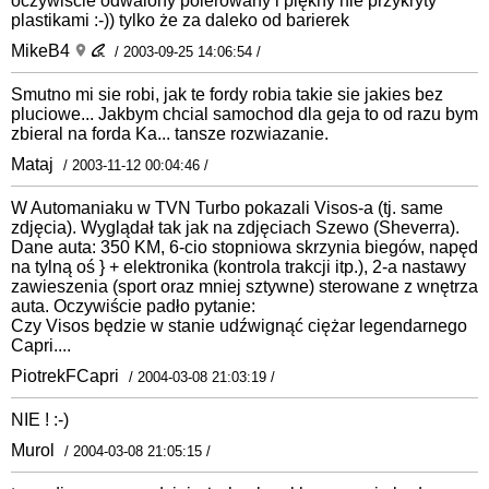
oczywiście odwalony polerowany i piękny nie przykryty
plastikami :-)) tylko że za daleko od barierek
MikeB4
/ 2003-09-25 14:06:54 /
Smutno mi sie robi, jak te fordy robia takie sie jakies bez
pluciowe... Jakbym chcial samochod dla geja to od razu bym
zbieral na forda Ka... tansze rozwiazanie.
Mataj
/ 2003-11-12 00:04:46 /
W Automaniaku w TVN Turbo pokazali Visos-a (tj. same
zdjęcia). Wyglądał tak jak na zdjęciach Szewo (Sheverra).
Dane auta: 350 KM, 6-cio stopniowa skrzynia biegów, napęd
na tylną oś } + elektronika (kontrola trakcji itp.), 2-a nastawy
zawieszenia (sport oraz mniej sztywne) sterowane z wnętrza
auta. Oczywiście padło pytanie:
Czy Visos będzie w stanie udźwignąć ciężar legendarnego
Capri....
PiotrekFCapri
/ 2004-03-08 21:03:19 /
NIE ! :-)
Murol
/ 2004-03-08 21:05:15 /