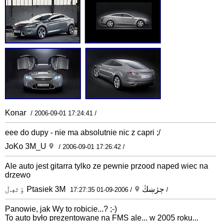
Konar
/ 2006-09-01 17:24:41 /
eee do dupy - nie ma absolutnie nic z capri ;/
JoKo 3M_U
/ 2006-09-01 17:26:42 /
Ale auto jest gitarra tylko ze pewnie przood naped wiec na
drzewo
ٶٹڢڶ Ptasiek 3M ڄژښڭ
/ 2006-09-01 17:27:35 /
Panowie, jak Wy to robicie...? ;-)
To auto było prezentowane na FMS ale... w 2005 roku...