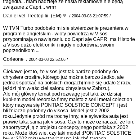
tragedia... mam nadzieje że hasła reklamowe nie będą
związane z Capri... wrrrr
Daniel vel Treetop liil (EM)
/ 2004-03-08 21:07:59 /
W TVN Turbo podobało mi sie stwierdzenie prezentera w
programie angielskim - wloty powietrza w Visos
przypominają o nawiązaniu do Capri ale CAPRI ma Historie
a Visos dużo elektroniki i nigdy niedorówna swoim
poprzednikom ...
Corleone
/ 2004-03-08 22:52:06 /
Ciekawe jest to, że visos jest tak bardzo podobny do
chryslera crosfire, którego już można bardzo żadko, ale
jednak spotkać na polskich drogach(mnie się udało 2 razy,
jeździ nim właściciel salonu chryslera w Zabrzu).
Ale mój główny temat pod rozwagę jest taki, że dzisiaj
kupiłem model resoraka firmy maisto z serii metal colection ,
który nazywa się PONTIAC SOLSTICE CONCEPT i jest
bliźniaczo podobny do visosa. Model jest z 2002
roku.Jedynie przód ma trochę inny, ale sylwetka auta jest
prawie taka sama jak visosa. Czy to może oznaczać, że ford
zaporzyczył ją z projektu concepcyjnego pontiaka z 2002
roku. Może ktoś wie, czy taki model :PONTIAC SOLSTICE
był w 2002 roku wystawiany na jakichś targach