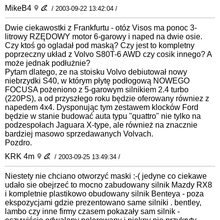
MikeB4
/ 2003-09-22 13:42:04 /
Dwie ciekawostki z Frankfurtu - otóz Visos ma ponoc 3-
litrowy RZĘDOWY motor 6-garowy i naped na dwie osie.
Czy ktoś go ogladał pod maską? Czy jest to kompletny
poprzeczny układ z Volvo S80T-6 AWD czy cosik innego? A
może jednak podłużnie?
Pytam dlatego, ze na stoisku Volvo debiutował nowy
niebrzydki S40, w którym płytę podłogową NOWEGO
FOCUSA pożeniono z 5-garowym silnikiem 2.4 turbo
(220PS), a od przyszłego roku będzie oferowany równiez z
napedem 4x4. Dysponując tym zestawem klocków Ford
będzie w stanie budować auta typu "quattro" nie tylko na
podzespołach Jaguara X-type, ale również na znacznie
bardziej masowo sprzedawanych Volvach.
Pozdro.
KRK 4m
/ 2003-09-25 13:49:34 /
Niestety nie chciano otworzyć maski :-( jedyne co ciekawe
udało sie obejrzeć to mocno zabudowany silnik Mazdy RX8
i kompletnie plastikowo obudowany silnik Benteya - poza
ekspozycjami gdzie prezentowano same silniki . bentley,
lambo czy inne firmy czasem pokazały sam silnik -