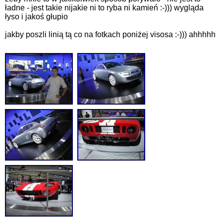
ładne - jest takie nijakie ni to ryba ni kamień :-))) wygląda
łyso i jakoś głupio
jakby poszli linią tą co na fotkach poniżej visosa :-))) ahhhhh