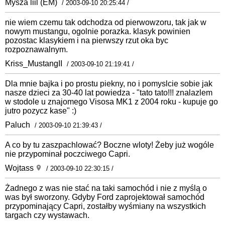
Mysza liil (EM)
/ 2003-09-10 20:25:44 /
nie wiem czemu tak odchodza od pierwowzoru, tak jak w
nowym mustangu, ogolnie porazka. klasyk powinien
pozostac klasykiem i na pierwszy rzut oka byc
rozpoznawalnym.
Kriss_MustangII
/ 2003-09-10 21:19:41 /
Dla mnie bajka i po prostu piekny, no i pomyslcie sobie jak
nasze dzieci za 30-40 lat powiedza - "tato tato!!! znalazlem
w stodole u znajomego Visosa MK1 z 2004 roku - kupuje go
jutro pozycz kase" :)
Paluch
/ 2003-09-10 21:39:43 /
A co by tu zaszpachlować? Boczne wloty! Żeby już wogóle
nie przypominał poczciwego Capri.
Wojtass
/ 2003-09-10 22:30:15 /
Żadnego z was nie stać na taki samochód i nie z myślą o
was był sworzony. Gdyby Ford zaprojektował samochód
przypominający Capri, zostałby wyśmiany na wszystkich
targach czy wystawach.