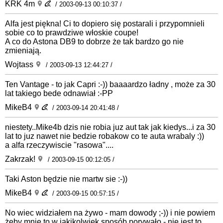
KRK 4m
/ 2003-09-13 00:10:37 /
Alfa jest piękna! Ci to dopiero się postarali i przypomnieli
sobie co to prawdziwe włoskie coupe!
A co do Astona DB9 to dobrze że tak bardzo go nie
zmieniają.
Wojtass
/ 2003-09-13 12:44:27 /
Ten Vantage - to jak Capri :-)) baaaardzo ładny , może za 30
lat takiego bede odnawiał :-PP
MikeB4
/ 2003-09-14 20:41:48 /
niestety..Mike4b dzis nie robia juz aut tak jak kiedys...i za 30
lat to juz nawet nie bedzie robakow co te auta wrabaly :))
a alfa rzeczywiscie "rasowa"....
Zakrzak!
/ 2003-09-15 00:12:05 /
Taki Aston będzie nie martw sie :-))
MikeB4
/ 2003-09-15 00:57:15 /
No wiec widziałem na żywo - mam dowody ;-)) i nie powiem
żeby mnie to w jakikolwiek sposób porywało - nie jest to