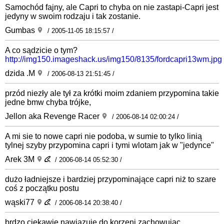
Samochód fajny, ale Capri to chyba on nie zastapi-Capri jest
jedyny w swoim rodzaju i tak zostanie.
Gumbas
/ 2005-11-05 18:15:57 /
A co sądzicie o tym?
http://img150.imageshack.us/img150/8135/fordcapri13wm.jpg
dzida .M
/ 2006-08-13 21:51:45 /
przód niezły ale tył za krótki moim zdaniem przypomina takie
jedne bmw chyba trójke,
Jellon aka Revenge Racer
/ 2006-08-14 02:00:24 /
A mi sie to nowe capri nie podoba, w sumie to tylko linią
tylnej szyby przypomina capri i tymi wlotam jak w "jedynce"
Arek 3M
/ 2006-08-14 05:52:30 /
dużo ładniejsze i bardziej przypominające capri niż to szare
coś z początku postu
wąski77
/ 2006-08-14 20:38:40 /
brdzo ciekawie nawiazuje do korzeni zachowujac