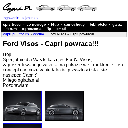
logowanie
|
rejestracja
spis treści
·
co nowego
·
klub
·
samochody
·
biblioteka
·
garaż
·
forum
·
ogłoszenia
·
ftp
·
email
capri.pl
»
forum
»
ogólne
» Ford Visos - Capri powraca!!!
Ford Visos - Capri powraca!!!
Hej!
Specjalnie dla Was kilka zdjec Ford'a Visos,
zaprezentowanego wczoraj na pokazie we Frankfurcie. Ten
concept car moze w niedalekiej przyszlosci stac sie
nastepca Capri :)
Milego ogladania!
Pozdrawiam!