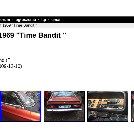
forum
·
ogłoszenia
·
ftp
·
email
n 1969 "Time Bandit "
 1969 "Time Bandit "
dit "
009-12-10)