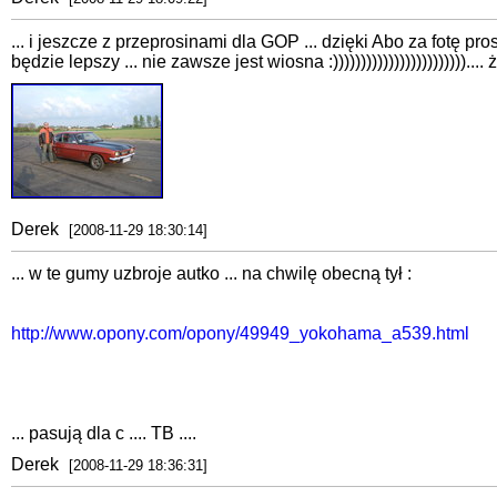
... i jeszcze z przeprosinami dla GOP ... dzięki Abo za fotę pros
będzie lepszy ... nie zawsze jest wiosna :)))))))))))))))))))))))).... żyj
Derek
[2008-11-29 18:30:14]
... w te gumy uzbroje autko ... na chwilę obecną tył :
http://www.opony.com/opony/49949_yokohama_a539.html
... pasują dla c .... TB ....
Derek
[2008-11-29 18:36:31]