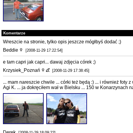
Komentarze
Wreszcie na stronie, tylko opis jeszcze mógłbyś dodać ;)
Beddie
[2008-11-29 17:22:54]
e tam capri jak capri... dawaj zdjęcia córek ;)
Krzysiek_Poznań
[2008-11-29 17:38:45]
... mam nareszcie chwile ... córki też będą :) ... i również fot
Agi K. ... ja dokręciłem wał w Bielsku ... 150 w Konarzynach na l
Derek
[2008-11-29 18:09:22]