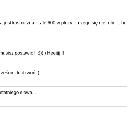
a jest kosmiczna ... ale 600 w plecy ... czego się nie robi .... he
isz postawić !! :))) ) Heejjjj !!
ześniej to dzwoń :)
statniego slowa...