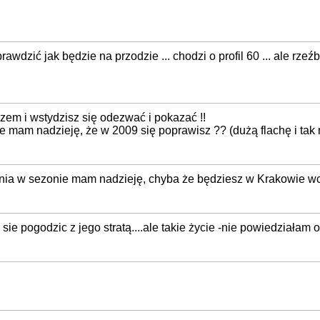
prawdzić jak będzie na przodzie ... chodzi o profil 60 ... ale rzeźb
azem i wstydzisz się odezwać i pokazać !!
e mam nadzieję, że w 2009 się poprawisz ?? (dużą flachę i tak mus
aczenia w sezonie mam nadzieję, chyba że będziesz w Krakowie wc
sie pogodzic z jego stratą....ale takie życie -nie powiedziałam o