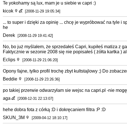
Te yokohamy są lux, mam je u siebie w capri :)
kicok
[2008-11-29 19:05:34]
... to super i dzięki za opinię ... chcę je wypróbować na tyle i s
he
Derek
[2008-11-29 19:41:42]
No, bo już myślałem, że sprzedałeś Capri, kupiłeś matiza z g
Faktycznie w sezonie 2008 się nie popisałeś ( żółta kartka ) al
Eclips
[2008-11-29 21:06:20]
Opony fajne, tylko profil trochę zbyt kultstajlowy ;) Do zob
Beddie
[2008-11-29 23:26:36]
po takiej przerwie odwarzyłam sie wejsc na capri.pl -nie mogę 
aga
[2008-12-31 22:13:07]
hehe dobra fota z córką :D i dokręcaniem filtra :P :D
SKUN_3M
[2009-04-12 18:10:17]