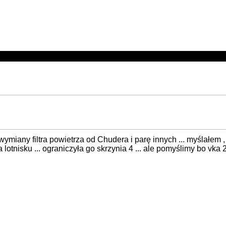
y z wymiany filtra powietrza od Chudera i parę innych ... myślałem
otnisku ... ograniczyła go skrzynia 4 ... ale pomyślimy bo vka 2,0 