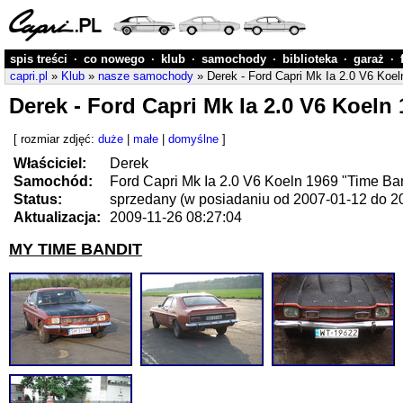
spis treści
·
co nowego
·
klub
·
samochody
·
biblioteka
·
garaż
·
capri.pl
»
Klub
»
nasze samochody
» Derek - Ford Capri Mk Ia 2.0 V6 Koel
Derek - Ford Capri Mk Ia 2.0 V6 Koeln
[ rozmiar zdjęć:
duże
|
małe
|
domyślne
]
Właściciel:
Derek
Samochód:
Ford Capri Mk Ia 2.0 V6 Koeln 1969 "Time Ban
Status:
sprzedany (w posiadaniu od 2007-01-12 do 2
Aktualizacja:
2009-11-26 08:27:04
MY TIME BANDIT