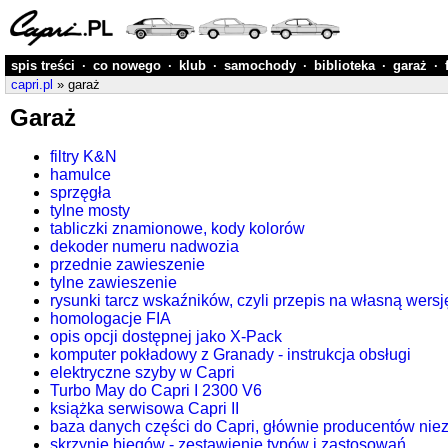
spis treści
·
co nowego
·
klub
·
samochody
·
biblioteka
·
garaż
·
capri.pl
» garaż
Garaż
filtry K&N
hamulce
sprzęgła
tylne mosty
tabliczki znamionowe, kody kolorów
dekoder numeru nadwozia
przednie zawieszenie
tylne zawieszenie
rysunki tarcz wskaźników, czyli przepis na własną wers
homologacje FIA
opis opcji dostępnej jako X-Pack
komputer pokładowy z Granady - instrukcja obsługi
elektryczne szyby w Capri
Turbo May do Capri I 2300 V6
książka serwisowa Capri II
baza danych części do Capri, głównie producentów nie
skrzynie biegów - zestawienie typów i zastosowań