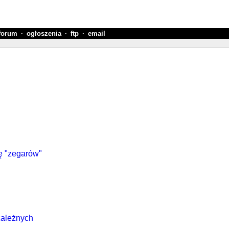
forum
·
ogłoszenia
·
ftp
·
email
ję "zegarów"
zależnych