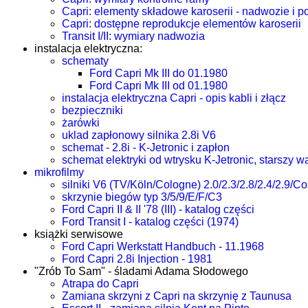
Capri: elementy składowe karoserii - nadwozie i 
Capri: dostępne reprodukcje elementów karoserii
Transit I/II: wymiary nadwozia
instalacja elektryczna:
schematy
Ford Capri Mk III do 01.1980
Ford Capri Mk III od 01.1980
instalacja elektryczna Capri - opis kabli i złącz
bezpieczniki
żarówki
uklad zapłonowy silnika 2.8i V6
schemat - 2.8i - K-Jetronic i zapłon
schemat elektryki od wtrysku K-Jetronic, starszy wa
mikrofilmy
silniki V6 (TV/Köln/Cologne) 2.0/2.3/2.8/2.4/2.9/C
skrzynie biegów typ 3/5/9/E/F/C3
Ford Capri II & II '78 (III) - katalog części
Ford Transit I - katalog części (1974)
książki serwisowe
Ford Capri Werkstatt Handbuch - 11.1968
Ford Capri 2.8i Injection - 1981
"Zrób To Sam" - śladami Adama Słodowego
Atrapa do Capri
Zamiana skrzyni z Capri na skrzynię z Taunusa