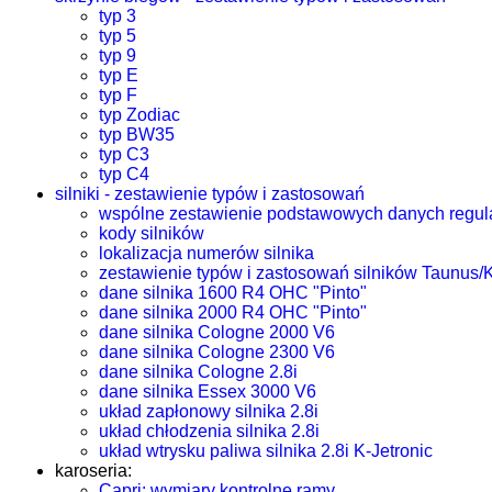
typ 3
typ 5
typ 9
typ E
typ F
typ Zodiac
typ BW35
typ C3
typ C4
silniki - zestawienie typów i zastosowań
wspólne zestawienie podstawowych danych regula
kody silników
lokalizacja numerów silnika
zestawienie typów i zastosowań silników Taunus/
dane silnika 1600 R4 OHC "Pinto"
dane silnika 2000 R4 OHC "Pinto"
dane silnika Cologne 2000 V6
dane silnika Cologne 2300 V6
dane silnika Cologne 2.8i
dane silnika Essex 3000 V6
układ zapłonowy silnika 2.8i
układ chłodzenia silnika 2.8i
układ wtrysku paliwa silnika 2.8i K-Jetronic
karoseria:
Capri: wymiary kontrolne ramy