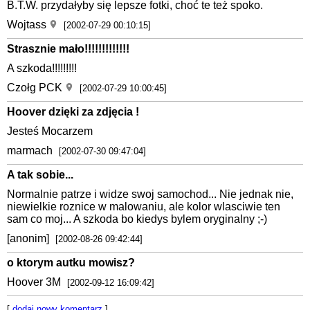
B.T.W. przydałyby się lepsze fotki, choć te też spoko.
Wojtass
[2002-07-29 00:10:15]
Strasznie mało!!!!!!!!!!!!!
A szkoda!!!!!!!!!
Czołg PCK
[2002-07-29 10:00:45]
Hoover dzięki za zdjęcia !
Jesteś Mocarzem
marmach
[2002-07-30 09:47:04]
A tak sobie...
Normalnie patrze i widze swoj samochod... Nie jednak nie,
niewielkie roznice w malowaniu, ale kolor wlasciwie ten
sam co moj... A szkoda bo kiedys bylem oryginalny ;-)
[anonim]
[2002-08-26 09:42:44]
o ktorym autku mowisz?
Hoover 3M
[2002-09-12 16:09:42]
[
dodaj nowy komentarz
]