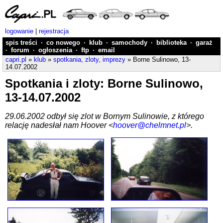
logowanie
|
rejestracja
spis treści
·
co nowego
·
klub
·
samochody
·
biblioteka
·
garaż
·
forum
·
ogłoszenia
·
ftp
·
email
capri.pl
»
klub
»
spotkania, zloty, imprezy
» Borne Sulinowo, 13-
14.07.2002
Spotkania i zloty: Borne Sulinowo,
13-14.07.2002
29.06.2002 odbył się zlot w Bornym Sulinowie, z którego
relację nadesłał nam Hoover <
hoover@chelmnet.pl
>.