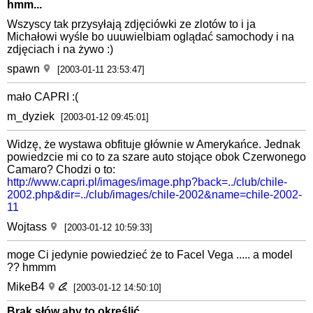
hmm...
Wszyscy tak przysyłają zdjęciówki ze zlotów to i ja
Michałowi wyśle bo uuuwielbiam oglądać samochody i na
zdjęciach i na żywo :)
spawn
[2003-01-11 23:53:47]
mało CAPRI :(
m_dyziek
[2003-01-12 09:45:01]
Widzę, że wystawa obfituje głównie w Amerykańce. Jednak
powiedzcie mi co to za szare auto stojące obok Czerwonego
Camaro? Chodzi o to:
http://www.capri.pl/images/image.php?back=../club/chile-
2002.php&dir=../club/images/chile-2002&name=chile-2002-
11
Wojtass
[2003-01-12 10:59:33]
moge Ci jedynie powiedzieć że to Facel Vega ..... a model
?? hmmm
MikeB4
[2003-01-12 14:50:10]
Brak słów aby to określić