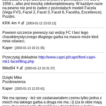
1958 r., albo jest troszkę zdekompletowany. W każdym razie
na pewno nie jest to żaden z pozostałych modeli Facela
(Vega FVS, Facel 2, Facel 3, Facel 6, Facellia, Excellence).
Pozdro.
KRK 4m
[2003-01-12 23:03:12]
Powiem szczerze pierwszy raz widzę FC I bez tego
charakterystycznego długiego garba na masce może ktoś
mnie oświeci.
Kaper
[2003-01-13 10:21:35]
Przeczytaj dokładnie
http://www.capri.pl/capri/ford-capri-
mk1-facelifting.php
MikeB4
[2003-01-13 10:31:37]
Dzięki Mike
Pozdrowienia
Kaper
[2003-01-13 12:03:41]
Nie ma sprawy - też sie zastanawiałem czemu tylko jedna z
moich ma takiego garba a druga nie ma ;-)) (za to obie mają