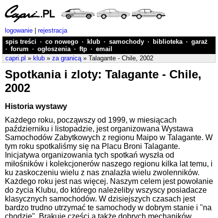
logowanie
|
rejestracja
spis treści
·
co nowego
·
klub
·
samochody
·
biblioteka
·
garaż
·
forum
·
ogłoszenia
·
ftp
·
email
capri.pl
»
klub
»
za granicą
» Talagante - Chile, 2002
Spotkania i zloty: Talagante - Chile,
2002
Historia wystawy
Każdego roku, począwszy od 1999, w miesiącach
październiku i listopadzie, jest organizowana Wystawa
Samochodów Zabytkowych z regionu Maipo w Talagante. W
tym roku spotkaliśmy się na Placu Broni Talagante.
Inicjatywa organizowania tych spotkań wyszła od
miłośników i kolekcjonerów naszego regionu kilka lat temu, i
ku zaskoczeniu wielu z nas znalazła wielu zwolenników.
Każdego roku jest nas więcej. Naszym celem jest powołanie
do życia Klubu, do którego należeliby wszyscy posiadacze
klasycznych samochodów. W dzisiejszych czasach jest
bardzo trudno utrzymać te samochody w dobrym stanie i "na
chodzie". Brakuje części a także dobrych mechaników,