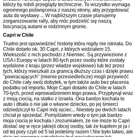
którzy by robili przeglądy techniczne. To wszystko wymaga
ogromnego poświęcenia z naszej strony, aby przygotować
auta do wystawy ... W najbliższym czasie planujemy
zorganizowanie rally, aby móc podzielić się naszą
fascynacją autami w rodzinnym gronie.
Capri w Chile
Trudno jest opowiedzieć historię która nigdy nie istniała. Do
Chile dotarło ok. 30 Capri, z których widziałem 15.
Wiekszość z nich pochodzi z Niemiec. Są przywiezione z
USA i Europy w latach 80-tych przez osoby które zostały
wydalone z kraju (przez władze wojskowe) lub też przez
tych, którzy mieszkali za granicą dłuższy czas i dzięki prawu
"powracających" (mienie przesiedleńcze) mogli przywieźć
do Chile cały swój dobytek, w tym także auto bez płacenia
podatku od importu. Moje Capri dotarło do Chile w latach
70-tych, przed wprowadzeniem tego prawa. Przypłynął wraz
z moją ciocią, na statku z Izraela. Ona bardzo kochała to
auto i dbała o nie jak o własne dziecko, po jej śmierci
odziedziczył to Capri mój ojciec... Niestety po dwóch latach
chciał je sprzedać. Pomyślałem wtedy o tym jak bardzo
moja ciocia je kochała i zrozumiałem, że nie może to Capri
dostać się w ręce jakiejś obcej osoby, tak że kupiłem je ja i
od tej pory czyli od 5 lat jesteśmy razem ! Nie było łatwo, ale