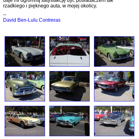
daje mi ogromną satysfakcję być posiadaczem tak
rzadkiego i pięknego auta, w mojej okolicy.
--
David Ben-Lulu Contreras