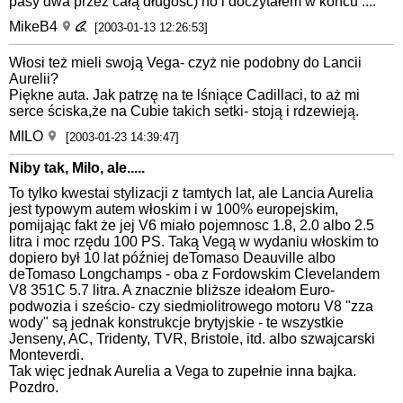
pasy dwa przez całą długość) no i doczytałem w końcu ....
MikeB4
[2003-01-13 12:26:53]
Włosi też mieli swoją Vega- czyż nie podobny do Lancii
Aurelii?
Piękne auta. Jak patrzę na te lśniące Cadillaci, to aż mi
serce ściska,że na Cubie takich setki- stoją i rdzewieją.
MILO
[2003-01-23 14:39:47]
Niby tak, Milo, ale.....
To tylko kwestai stylizacji z tamtych lat, ale Lancia Aurelia
jest typowym autem włoskim i w 100% europejskim,
pomijając fakt że jej V6 miało pojemnosc 1.8, 2.0 albo 2.5
litra i moc rzędu 100 PS. Taką Vegą w wydaniu włoskim to
dopiero był 10 lat później deTomaso Deauville albo
deTomaso Longchamps - oba z Fordowskim Clevelandem
V8 351C 5.7 litra. A znacznie bliższe ideałom Euro-
podwozia i sześcio- czy siedmiolitrowego motoru V8 "zza
wody" są jednak konstrukcje brytyjskie - te wszystkie
Jenseny, AC, Tridenty, TVR, Bristole, itd. albo szwajcarski
Monteverdi.
Tak więc jednak Aurelia a Vega to zupełnie inna bajka.
Pozdro.