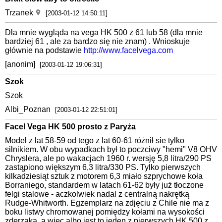
Trzanek
[2003-01-12 14:50:11]
Dla mnie wygląda na vega HK 500 z 61 lub 58 (dla mnie
bardziej 61 , ale za bardzo się nie znam) . Wnioskuje
głównie na podstawie
http://www.facelvega.com
[anonim]
[2003-01-12 19:06:31]
Szok
Szok
Albi_Poznan
[2003-01-12 22:51:01]
Facel Vega HK 500 prosto z Paryża
Model z lat 58-59 od tego z lat 60-61 różnił sie tylko
silnikiem. W obu wypadkach był to poczciwy "hemi" V8 OHV
Chryslera, ale po wakacjach 1960 r. wersję 5,8 litra/290 PS
zastąpiono większym 6,3 litra/330 PS. Tylko pierwszych
kilkadziesiąt sztuk z motorem 6,3 miało szprychowe koła
Borraniego, standardem w latach 61-62 były już tłoczone
felgi stalowe - aczkolwiek nadal z centralną nakrętką
Rudge-Whitworth. Egzemplarz na zdjęciu z Chile nie ma z
boku listwy chromowanej pomiędzy kołami na wysokości
zderzaka, a więc albo jest to jeden z pierwszych HK 500 z