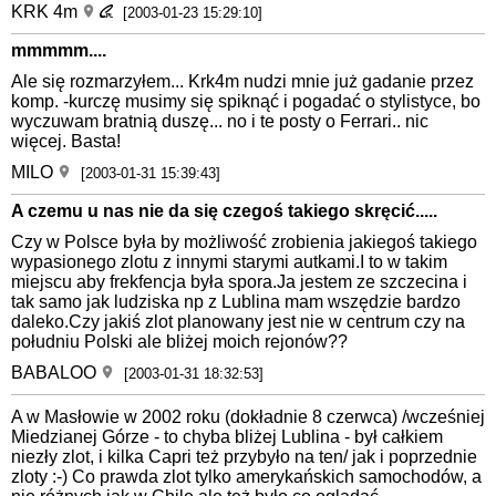
KRK 4m
[2003-01-23 15:29:10]
mmmmm....
Ale się rozmarzyłem... Krk4m nudzi mnie już gadanie przez
komp. -kurczę musimy się spiknąć i pogadać o stylistyce, bo
wyczuwam bratnią duszę... no i te posty o Ferrari.. nic
więcej. Basta!
MILO
[2003-01-31 15:39:43]
A czemu u nas nie da się czegoś takiego skręcić.....
Czy w Polsce była by możliwość zrobienia jakiegoś takiego
wypasionego zlotu z innymi starymi autkami.I to w takim
miejscu aby frekfencja była spora.Ja jestem ze szczecina i
tak samo jak ludziska np z Lublina mam wszędzie bardzo
daleko.Czy jakiś zlot planowany jest nie w centrum czy na
południu Polski ale bliżej moich rejonów??
BABALOO
[2003-01-31 18:32:53]
A w Masłowie w 2002 roku (dokładnie 8 czerwca) /wcześniej
Miedzianej Górze - to chyba bliżej Lublina - był całkiem
niezły zlot, i kilka Capri też przybyło na ten/ jak i poprzednie
zloty :-) Co prawda zlot tylko amerykańskich samochodów, a