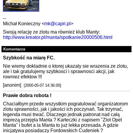
--
Michał Konieczny <
mk@capri.pl
>
Swoją relację ze zlotu ma również klub Manty:
http://www.kreator.pl/manta/spotkanie20000506.html
Komentarze
Szybkość na miarę FC.
Nie wiemy dokladnie o ktorej ukazaly sie wrazenia ze zlotu,
ale i tak gratulujemy szybkosci i sprawnosci akcji, jak
rowniez efektow !!!
[anonim]
[2000-05-07 14:36:00]
Prawie dobra robota !
Chaciałbym przede wszystkim pogratulować organizatorom
zlotu sprawności, jak i jakości ich poczynań. Tak trzymać,
legenda musi trwać. Dlaczego jednak patronat nad całą
imprezą przejęła Manta ? Karteczki z napisem "Zlot Opel
Manta" i bufet a la Manta to już lekka przesada. A gdzie
inicjatywa posiadaczy Fordowskich Cudeniek ?