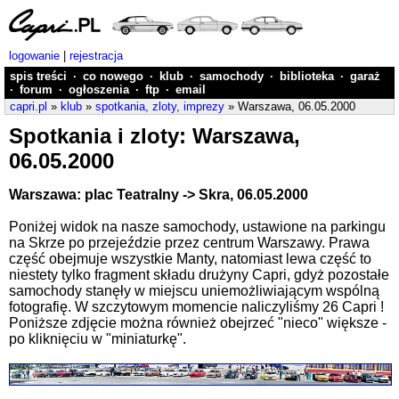
logowanie
|
rejestracja
spis treści
·
co nowego
·
klub
·
samochody
·
biblioteka
·
garaż
·
forum
·
ogłoszenia
·
ftp
·
email
capri.pl
»
klub
»
spotkania, zloty, imprezy
» Warszawa, 06.05.2000
Spotkania i zloty: Warszawa,
06.05.2000
Warszawa: plac Teatralny -> Skra, 06.05.2000
Poniżej widok na nasze samochody, ustawione na parkingu
na Skrze po przejeździe przez centrum Warszawy. Prawa
część obejmuje wszystkie Manty, natomiast lewa część to
niestety tylko fragment składu drużyny Capri, gdyż pozostałe
samochody stanęły w miejscu uniemożliwiającym wspólną
fotografię. W szczytowym momencie naliczyliśmy 26 Capri !
Poniższe zdjęcie można również obejrzeć "nieco" większe -
po kliknięciu w "miniaturkę".