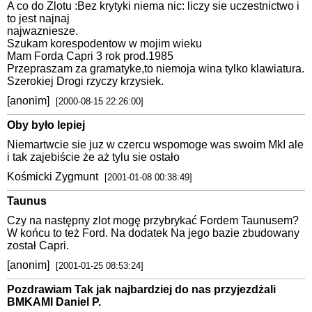
A co do Zlotu :Bez krytyki niema nic: liczy sie uczestnictwo i
to jest najnaj
najwazniesze.
Szukam korespodentow w mojim wieku
Mam Forda Capri 3 rok prod.1985
Przepraszam za gramatyke,to niemoja wina tylko klawiatura.
Szerokiej Drogi rzyczy krzysiek.
[anonim]
[2000-08-15 22:26:00]
Oby było lepiej
Niemartwcie sie juz w czercu wspomoge was swoim MkI ale
i tak zajebiście że aż tylu sie ostało
Kośmicki Zygmunt
[2001-01-08 00:38:49]
Taunus
Czy na następny zlot mogę przybrykać Fordem Taunusem?
W końcu to też Ford. Na dodatek Na jego bazie zbudowany
został Capri.
[anonim]
[2001-01-25 08:53:24]
Pozdrawiam Tak jak najbardziej do nas przyjezdżali
BMKAMI Daniel P.