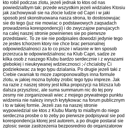
kto robil podczas zlotu, jezeli jednak to ktos od nas
powiedzialbym tak: przede wszystkim jezeli widziales Ktosiu
jak zachowywali sie na zlocie ludzie od Capri i w jaki
sposob jest skonstruowana nasza strona, to dostosowujac
sie do tego (juz nie mowiac o podstawowych zaqsadach
prowadzenia korespondencji) i do zwyczajow panujacych
na calej naszej stronie powinienes sie po pierwsze
przedstawic. To ze sie nie podpisales dowodzi jedynie tego
ze jestes tchorzem ktory nie chce brac personalnej
odpowiedzialnosci za to co pisze i wlasnie w ten sposob
przerzuca te odpowiedzialnosc na Klub Capri, sadze ze
kilka osob z naszego Klubu bardzo serdecznie i z wyrazami
glebokiej i nieukrywanej wdziecznosci ;-/ chcialoby Ci
podziekowac za tego typu dzialania. Po drugie jezeli taki z
Ciebie cwaniak to moze zaproponowalbys inna formule
zlotu, w jakiej mozna byloby zrobic tego typu impreze. Jak
na razie z naszej strony jest kilka propozycji na blizsza lub
dalsza przyszlosc, ale suma summarum nic do tej pory
zesmy nie zorganizowali wiec z mojego prywatnego punktu
widzenia nie nalezy innych krytykowac na forum publicznym
i to w takiej formie. Jezeli zas na naszej stronie
wypowiedzial sie ktos z Klubu Manty to mialbym do niego
serdeczna prosbe o to zeby po pierwsze podpisywal sie pod
korespondencja ktorej jest autorem, a po drugie postaral sie
zglosic swoje zastrzezenia bezposrednio do organizatorow