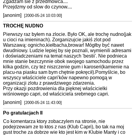
Zgadzam sie z przedmowca....
Przejdzmy od slow do czynow....
[anonim]
[2000-05-24 10:03:00]
TROCHĘ NUDNO
Pierwszy raz byłem na zlocie. Było OK, ale trochę nudno(jak
u cioci na imieninach). Zorganizujcie jakiś zlot pod
Warszawą: ognicho,kiełbacha,browar! Mógłby być nawet
dwudniowy. Ludzie lepiej by się poznali, wymienili adresami
i doświadczeniami na temat naszych 'bestii'. Nie podnieca
mnie stanie bezczynnie obok swojego samochodu przez
kilka godzin, czy też niszczenie gum i karoseri(kamienie na
placu-na piasku sam bym chętnie pokręcił).Pomyślcie, bo
wszyscy właściciele capri'ków napewno pomogą w
organizacji zlotu z prawdziwego zdarzenia.
Przy okazji pozdrowienia dla pięknej właścicielki
wiśniowego capri, od właściciela srebrnego capri.
[anonim]
[2000-05-24 11:43:00]
Po gratulacjach II
Co komentarza ktory zobaczylem na stronie, nie
podejrzewam ze to ktos z nas (Klub Capri), bo tak na moj
gust troche za dobrze wie kto jest kim w Klubie Manty i co