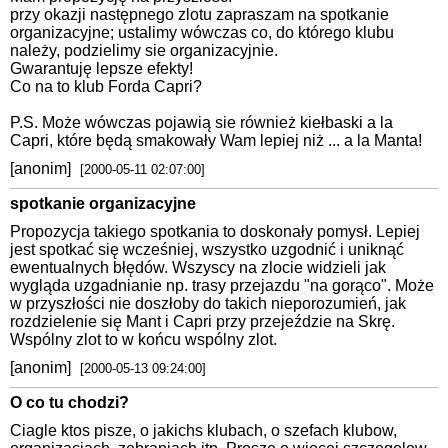
przy okazji następnego zlotu zapraszam na spotkanie
organizacyjne; ustalimy wówczas co, do którego klubu
należy, podzielimy sie organizacyjnie.
Gwarantuję lepsze efekty!
Co na to klub Forda Capri?
P.S. Może wówczas pojawią sie również kiełbaski a la
Capri, które będą smakowały Wam lepiej niż ... a la Manta!
[anonim]
[2000-05-11 02:07:00]
spotkanie organizacyjne
Propozycja takiego spotkania to doskonały pomysł. Lepiej
jest spotkać się wcześniej, wszystko uzgodnić i uniknąć
ewentualnych błędów. Wszyscy na zlocie widzieli jak
wygląda uzgadnianie np. trasy przejazdu "na gorąco". Może
w przyszłości nie doszłoby do takich nieporozumień, jak
rozdzielenie się Mant i Capri przy przejeździe na Skrę.
Wspólny zlot to w końcu wspólny zlot.
[anonim]
[2000-05-13 09:24:00]
O co tu chodzi?
Ciagle ktos pisze, o jakichs klubach, o szefach klubow,