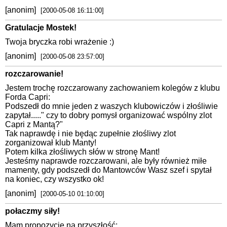
[anonim]
[2000-05-08 16:11:00]
Gratulacje Mostek!
Twoja bryczka robi wrażenie :)
[anonim]
[2000-05-08 23:57:00]
rozczarowanie!
Jestem trochę rozczarowany zachowaniem kolegów z klubu
Forda Capri:
Podszedł do mnie jeden z waszych klubowiczów i złośliwie
zapytał....." czy to dobry pomysł organizować wspólny zlot
Capri z Mantą?"
Tak naprawdę i nie będąc zupełnie złośliwy zlot
zorganizował klub Manty!
Potem kilka złośliwych słów w stronę Mant!
Jesteśmy naprawde rozczarowani, ale były również miłe
mamenty, gdy podszedł do Mantowców Wasz szef i spytał
na koniec, czy wszystko ok!
[anonim]
[2000-05-10 01:10:00]
połaczmy siły!
Mam propozycję na przyszłość: