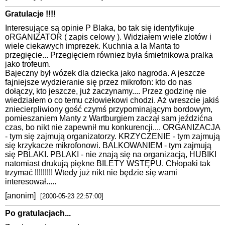
Gratulacje !!!!
Interesujące są opinie P Blaka, bo tak się identyfikuje
oRGANIZATOR ( zapis celowy ). Widziałem wiele zlotów i
wiele ciekawych imprezek. Kuchnia a la Manta to
przegięcie... Przegięciem równiez była śmietnikowa pralka
jako trofeum.
Bajeczny był wózek dla dziecka jako nagroda. A jeszcze
fajniejsze wydzieranie się przez mikrofon: kto do nas
dołączy, kto jeszcze, już zaczynamy.... Przez godzinę nie
wiedziałem o co temu człowiekowi chodzi. Aż wreszcie jakiś
zniecierpliwiony gość czymś przypominającym bordowym,
pomieszaniem Manty z Wartburgiem zaczął sam jeździćna
czas, bo nikt nie zapewnił mu konkurencji.... ORGANIZACJA
- tym się zajmują organizatorzy. KRZYCZENIE - tym zajmują
się krzykacze mikrofonowi. BALKOWANIEM - tym zajmują
się PBLAKI. PBLAKI - nie znają się na organizacją, HUBIKI
natomiast drukują piękne BILETY WSTĘPU. Chłopaki tak
trzymać !!!!!!!!! Wtedy już nikt nie będzie się wami
interesował.....
[anonim]
[2000-05-23 22:57:00]
Po gratulacjach...