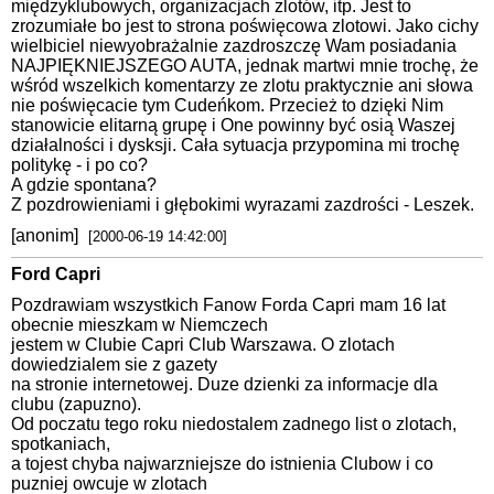
międzyklubowych, organizacjach zlotów, itp. Jest to
zrozumiałe bo jest to strona poświęcowa zlotowi. Jako cichy
wielbiciel niewyobrażalnie zazdroszczę Wam posiadania
NAJPIĘKNIEJSZEGO AUTA, jednak martwi mnie trochę, że
wśród wszelkich komentarzy ze zlotu praktycznie ani słowa
nie poświęcacie tym Cudeńkom. Przecież to dzięki Nim
stanowicie elitarną grupę i One powinny być osią Waszej
działalności i dysksji. Cała sytuacja przypomina mi trochę
politykę - i po co?
A gdzie spontana?
Z pozdrowieniami i głębokimi wyrazami zazdrości - Leszek.
[anonim]
[2000-06-19 14:42:00]
Ford Capri
Pozdrawiam wszystkich Fanow Forda Capri mam 16 lat
obecnie mieszkam w Niemczech
jestem w Clubie Capri Club Warszawa. O zlotach
dowiedzialem sie z gazety
na stronie internetowej. Duze dzienki za informacje dla
clubu (zapuzno).
Od poczatu tego roku niedostalem zadnego list o zlotach,
spotkaniach,
a tojest chyba najwarzniejsze do istnienia Clubow i co
puzniej owcuje w zlotach