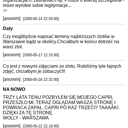
organizacjach, zebraniach itp. Prosze o wiecej szczegolow -
moze wyrobie sobie legitymacje...
:>
[anonim]
[2000-05-14 22:50:00]
Daty
Czy moglibyście napisać terminy najbliższych zlotów w
Warszawie bądz w okolicy.Chciałbym w koncu dotrzeć na
wasz zlot.
[anonim]
[2000-05-17 12:15:00]
Co jest z nowymi zdjęciami ze zlotu. Robiliśmy tyle fajnych
zdjęć, chciałbym je zobaczyć!!!
[anonim]
[2000-05-18 22:32:00]
NA NOWO
TRZY LATA TENU POZBYŁEM SIĘ MOJEGO CAPRI,
PRZESZŁO MI. TERAZ OGLĄDAM WASZĄ STRONĘ I
POWRACA ZAPAŁ. CAPRI PO RAZ TRZECI? TAAAAK!.
DZIĘKI ZA TĘ STRONĘ
WOLLY - WARSZAWA
[anonim]
[2000-05-22 22:19:00]