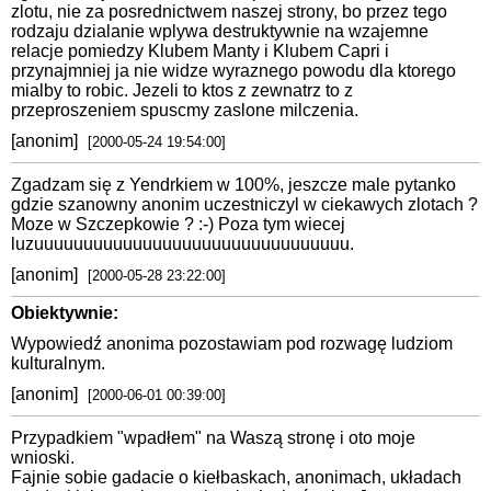
zlotu, nie za posrednictwem naszej strony, bo przez tego
rodzaju dzialanie wplywa destruktywnie na wzajemne
relacje pomiedzy Klubem Manty i Klubem Capri i
przynajmniej ja nie widze wyraznego powodu dla ktorego
mialby to robic. Jezeli to ktos z zewnatrz to z
przeproszeniem spuscmy zaslone milczenia.
[anonim]
[2000-05-24 19:54:00]
Zgadzam się z Yendrkiem w 100%, jeszcze male pytanko
gdzie szanowny anonim uczestniczyl w ciekawych zlotach ?
Moze w Szczepkowie ? :-) Poza tym wiecej
luzuuuuuuuuuuuuuuuuuuuuuuuuuuuuuuuu.
[anonim]
[2000-05-28 23:22:00]
Obiektywnie:
Wypowiedź anonima pozostawiam pod rozwagę ludziom
kulturalnym.
[anonim]
[2000-06-01 00:39:00]
Przypadkiem "wpadłem" na Waszą stronę i oto moje
wnioski.
Fajnie sobie gadacie o kiełbaskach, anonimach, układach