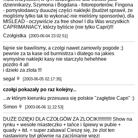
dziennikarzy, Szymona i Bogdana - fotoreporterów, Fingona
- pomysłodawcy duuużej części naklejki (budżet sprawił, że
mogliśmy tylko tak to wykonać-nie mieliśmy sponsorów), dla
MISLEAD - oczywiście za free show! I dla Was wszystkich
CAPRIMANIACY, którzy byliście (nie tylko Capri)!!!
Czołgistka
[2003-06-04 23:02:51]
fajnie sie bawilismy, a czolgi nawet zamowily pogode ;)
pewnie za ta kase od burmistrza i dlatego na jakies
wymyslne naklejki kasy nie starczylo hehehhee
pozdro 4 all
i dzieki za zlota !!!
segal
[2003-06-05 02:17:35]
czołgi pokazały po raz kolejny...
...w którym kierunku przesuwa się polskie "zagłębie Capri" :)
Simon
[2003-06-06 11:22:53]
DUŻE DZIĘKI DLA CZOŁGÓW ZA ZLOCIK!!!!!!!!!!! Show na
rynku + wesołe miasteczko + tańce i śpiewy w pubie +
quady + itd. = super zabawa! Cieszę się, że zlot ten
nastawiony był głównie na zaciśnianie więzi