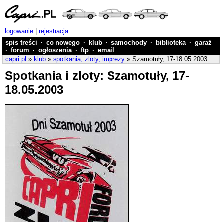
logowanie
|
rejestracja
spis treści
·
co nowego
·
klub
·
samochody
·
biblioteka
·
garaż
·
forum
·
ogłoszenia
·
ftp
·
email
capri.pl
»
klub
»
spotkania, zloty, imprezy
» Szamotuły, 17-18.05.2003
Spotkania i zloty: Szamotuły, 17-
18.05.2003