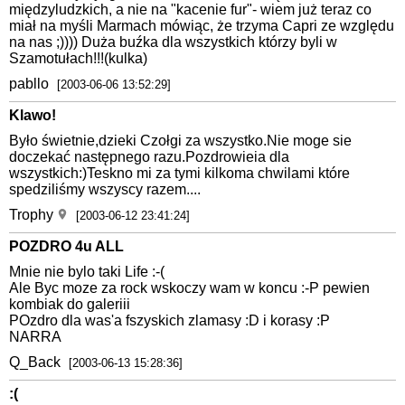
międzyludzkich, a nie na "kacenie fur"- wiem już teraz co
miał na myśli Marmach mówiąc, że trzyma Capri ze względu
na nas ;)))) Duża buźka dla wszystkich którzy byli w
Szamotułach!!!(kulka)
pabllo
[2003-06-06 13:52:29]
Klawo!
Było świetnie,dzieki Czołgi za wszystko.Nie moge sie
doczekać następnego razu.Pozdrowieia dla
wszystkich:)Teskno mi za tymi kilkoma chwilami które
spedziliśmy wszyscy razem....
Trophy
[2003-06-12 23:41:24]
POZDRO 4u ALL
Mnie nie bylo taki Life :-(
Ale Byc moze za rock wskoczy wam w koncu :-P pewien
kombiak do galeriii
POzdro dla was'a fszyskich zlamasy :D i korasy :P
NARRA
Q_Back
[2003-06-13 15:28:36]
:(