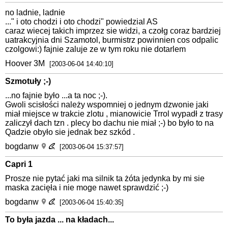
no ladnie, ladnie
..." i oto chodzi i oto chodzi" powiedzial AS
caraz wiecej takich imprzez sie widzi, a czołg coraz bardziej
uatrakcyjnia dni Szamotol, burmistrz powinnien cos odpalic
czolgowi:) fajnie zaluje ze w tym roku nie dotarlem
Hoover 3M
[2003-06-04 14:40:10]
Szmotuły ;-)
...no fajnie było ...a ta noc ;-).
Gwoli scisłości należy wspomniej o jednym dzwonie jaki
miał miejsce w trakcie zlotu , mianowicie Trrol wypadł z trasy
zaliczył dach tzn . plecy bo dachu nie miał ;-) bo było to na
Qadzie obyło sie jednak bez szkód .
bogdanw
[2003-06-04 15:37:57]
Capri 1
Prosze nie pytać jaki ma silnik ta żóta jedynka by mi sie
maska zacięła i nie moge nawet sprawdzić ;-)
bogdanw
[2003-06-04 15:40:35]
To była jazda ... na kładach...