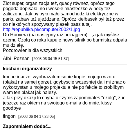
Zlot super, organizacja też, quady równeż, oprócz tego
pogoda dopisała, no i wesołe miasteczko w nocy też
zaliczone. Jak by było mało samochodziki elektryczne w
parku zabaw też ujeżdzane. Oprócz kiełbasek był też przez
co niektórych spożywany piasek patrz tutaj.
http://republika.pl/computer2002/1.jpg
Do Hoovera (na następny raz pociągiem)... ,a jak myślisz
czemu Czołg co roku kupuje nowy silnik bo burmistrz odpala
mu działę.
Pozdrowienia dla wszystkich.
Albi_Poznan
[2003-06-04 15:51:37]
kochani organizatorzy
troche inaczej wyobrazalem sobie kopie mojego wzoru
(plakat na samej gorze). gdybyscie wczesniej dali mi znac o
wykorzystaniu mojego projektu a nie po fakcie to zrobilbym
wam ten plakat jak nalezy.
a tak przy okazji to chyba o czyms zapomniales "czolg", zuc
jeszcze raz okiem na swojego e-maila do mnie. kissy
goodbye
fingon
[2003-06-04 17:23:05]
Zapomniałem dodać...