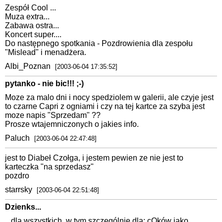
Zespół Cool ...
Muza extra...
Zabawa ostra...
Koncert super....
Do następnego spotkania - Pozdrowienia dla zespołu
"Mislead" i menadżera.
Albi_Poznan
[2003-06-04 17:35:52]
pytanko - nie bic!!! ;-)
Moze za malo dni i nocy spedziolem w galerii, ale czyje jest
to czarne Capri z ogniami i czy na tej kartce za szyba jest
moze napis "Sprzedam" ??
Prosze wtajemniczonych o jakies info.
Paluch
[2003-06-04 22:47:48]
jest to Diabeł Czołga, i jestem pewien ze nie jest to
karteczka "na sprzedasz"
pozdro
starrsky
[2003-06-04 22:51:48]
Dzienks...
...dla wszystkich, w tym szczególnie dla: cOków jako