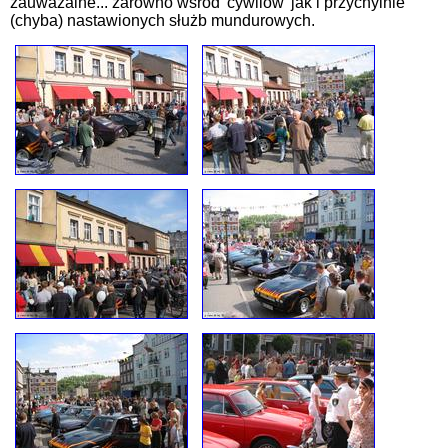
zauważalne... zarówno wśród 'cywilów' jak i przychylnie
(chyba) nastawionych służb mundurowych.