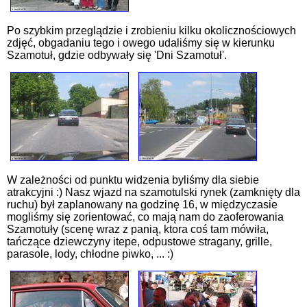
Po szybkim przeglądzie i zrobieniu kilku okolicznościowych
zdjęć, obgadaniu tego i owego udaliśmy się w kierunku
Szamotuł, gdzie odbywały się 'Dni Szamotuł'.
W zależności od punktu widzenia byliśmy dla siebie
atrakcyjni :) Nasz wjazd na szamotulski rynek (zamknięty dla
ruchu) był zaplanowany na godzinę 16, w międzyczasie
mogliśmy się zorientować, co mają nam do zaoferowania
Szamotuły (scenę wraz z panią, ktora coś tam mówiła,
tańczące dziewczyny itepe, odpustowe stragany, grille,
parasole, lody, chłodne piwko, ... :)