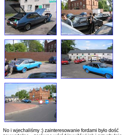
No i wjechaliśmy :) zainteresowanie fordami było dość