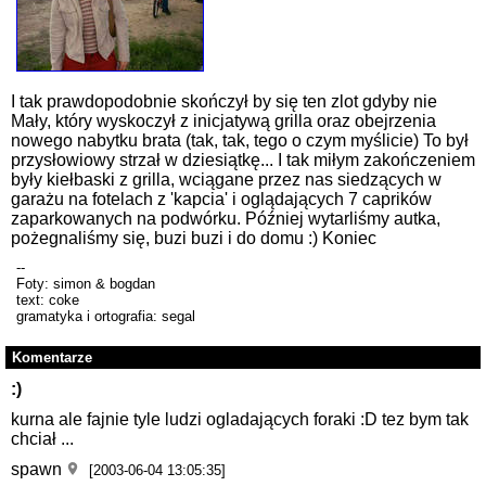
I tak prawdopodobnie skończył by się ten zlot gdyby nie
Mały, który wyskoczył z inicjatywą grilla oraz obejrzenia
nowego nabytku brata (tak, tak, tego o czym myślicie) To był
przysłowiowy strzał w dziesiątkę... I tak miłym zakończeniem
były kiełbaski z grilla, wciągane przez nas siedzących w
garażu na fotelach z 'kapcia' i oglądających 7 caprików
zaparkowanych na podwórku. Później wytarliśmy autka,
pożegnaliśmy się, buzi buzi i do domu :) Koniec
--
Foty: simon & bogdan
text: coke
gramatyka i ortografia: segal
Komentarze
:)
kurna ale fajnie tyle ludzi ogladających foraki :D tez bym tak
chciał ...
spawn
[2003-06-04 13:05:35]