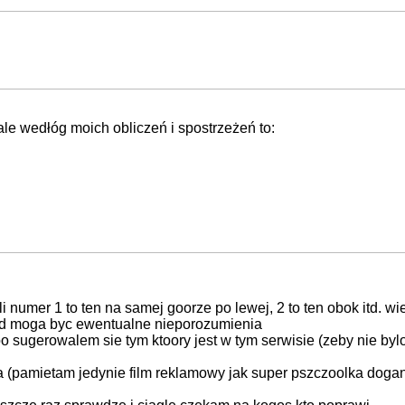
ale wedłóg moich obliczeń i spostrzeżeń to:
 czyli numer 1 to ten na samej goorze po lewej, 2 to ten obok it
stad moga byc ewentualne nieporozumienia
bo sugerowalem sie tym ktoory jest w tym serwisie (zeby nie byl
(pamietam jedynie film reklamowy jak super pszczoolka dogania