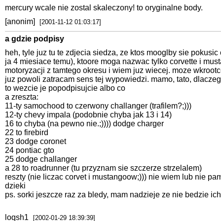
mercury wcale nie zostal skaleczony! to oryginalne body.
[anonim]
[2001-11-12 01:03:17]
a gdzie podpisy
heh, tyle juz tu te zdjecia siedza, ze ktos mooglby sie pokusi
ja 4 miesiace temu), ktoore moga nazwac tylko corvette i m
motoryzacji z tamtego okresu i wiem juz wiecej. moze wkrootce
juz powoli zatracam sens tej wypowiedzi. mamo, tato, dlacze
to wezcie je popodpisujcie albo co
a zreszta:
11-ty samochood to czerwony challanger (trafilem?;)))
12-ty chevy impala (podobnie chyba jak 13 i 14)
16 to chyba (na pewno nie.;)))) dodge charger
22 to firebird
23 dodge coronet
24 pontiac gto
25 dodge challanger
a 28 to roadrunner (tu przyznam sie szczerze strzelalem)
reszty (nie liczac corvet i mustangoow;))) nie wiem lub nie
dzieki
ps. sorki jeszcze raz za bledy, mam nadzieje ze nie bedzie ich
loqsh1
[2002-01-29 18:39:39]