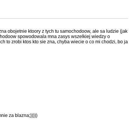
ozna obojetnie ktoory z tych tu samochodoow, ale sa ludzie (jak
amochodoow spowodowala mna zasys wszelkiej wiedzy o
 to zrobi ktos kto sie zna, chyba wiecie o co mi chodzi, bo ja
nie za blazna;)))))