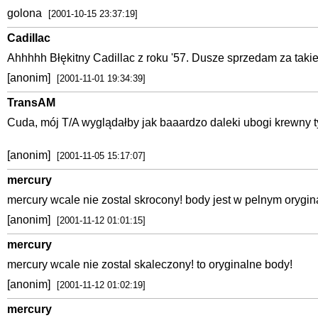
golona
[2001-10-15 23:37:19]
Cadillac
Ahhhhh Błękitny Cadillac z roku '57. Dusze sprzedam za takie
[anonim]
[2001-11-01 19:34:39]
TransAM
Cuda, mój T/A wyglądałby jak baaardzo daleki ubogi krewny ty
[anonim]
[2001-11-05 15:17:07]
mercury
mercury wcale nie zostal skrocony! body jest w pelnym orygin
[anonim]
[2001-11-12 01:01:15]
mercury
mercury wcale nie zostal skaleczony! to oryginalne body!
[anonim]
[2001-11-12 01:02:19]
mercury