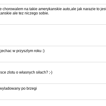
e chorowalem na takie amerykanskie auto,ale jak narazie to j
anskie ale tez niczego sobie.
 jechac w przyszlym roku :)
ce zlotu o własnych siłach? ;-)
, wyladowany po brzegi