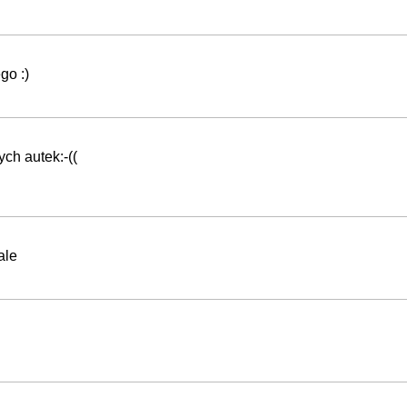
go :)
ch autek:-((
ale