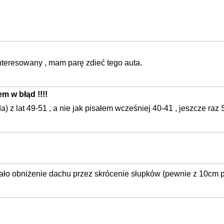
zainteresowany , mam parę zdieć tego auta.
m w błąd !!!!
 z lat 49-51 , a nie jak pisałem wcześniej 40-41 , jeszcze raz So
dało obniżenie dachu przez skrócenie słupków (pewnie z 10cm po