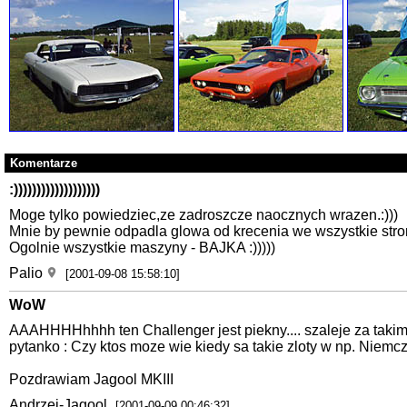
Komentarze
:)))))))))))))))))))
Moge tylko powiedziec,ze zadroszcze naocznych wrazen.:)))
Mnie by pewnie odpadla glowa od krecenia we wszystkie strony
Ogolnie wszystkie maszyny - BAJKA :)))))
Palio
[2001-09-08 15:58:10]
WoW
AAAHHHHhhhh ten Challenger jest piekny.... szaleje za takim 
pytanko : Czy ktos moze wie kiedy sa takie zloty w np. Niemcz
Pozdrawiam Jagool MKIII
Andrzej-Jagool
[2001-09-09 00:46:32]