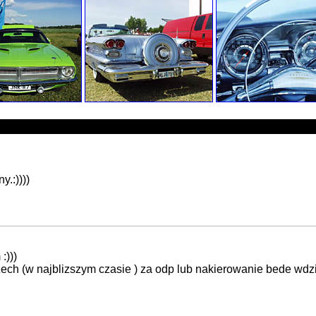
.:))))
:)))
ech (w najblizszym czasie ) za odp lub nakierowanie bede wdziec