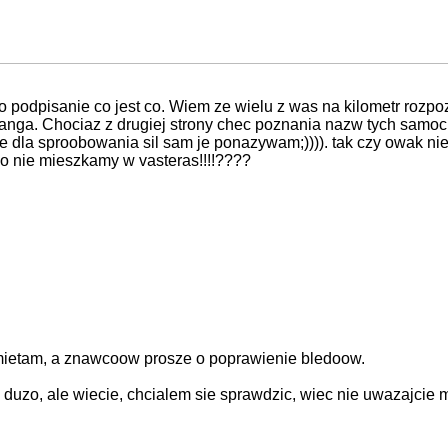
c o podpisanie co jest co. Wiem ze wielu z was na kilometr rozp
ustanga. Chociaz z drugiej strony chec poznania nazw tych s
 dla sproobowania sil sam je ponazywam;)))). tak czy owak niech
go nie mieszkamy w vasteras!!!!????
 pamietam, a znawcoow prosze o poprawienie bledoow.
 duzo, ale wiecie, chcialem sie sprawdzic, wiec nie uwazajcie m