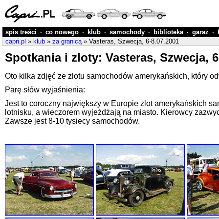
spis treści
·
co nowego
·
klub
·
samochody
·
biblioteka
·
garaż
·
capri.pl
»
klub
»
za granicą
» Vasteras, Szwecja, 6-8.07.2001
Spotkania i zloty: Vasteras, Szwecja, 6
Oto kilka zdjęć ze zlotu samochodów amerykańskich, który od
Parę słów wyjaśnienia:
Jest to coroczny największy w Europie zlot amerykańskich sa
lotnisku, a wieczorem wyjeżdżają na miasto. Kierowcy zazwycz
Zawsze jest 8-10 tysiecy samochodów.