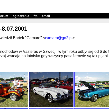
forum
·
ogłoszenia
·
ftp
·
email
-8.07.2001
wiedził Bartek "Camaro" <
camaro@go2.pl
>.
mochodów w Vasteras w Szwecji, w tym roku odbył się od 6 do 8
aj wracają na lotnisko gdy wszyscy pasażerowie są tak pijani ż