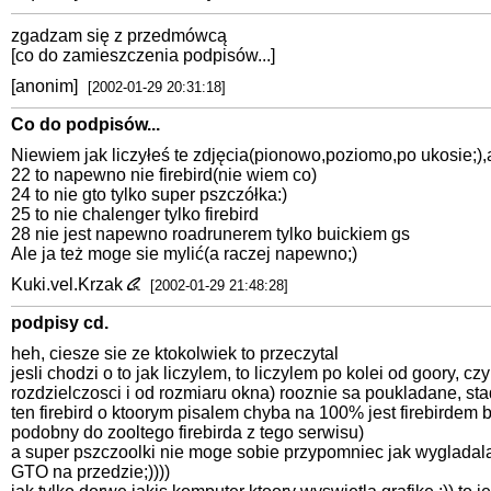
zgadzam się z przedmówcą
[co do zamieszczenia podpisów...]
[anonim]
[2002-01-29 20:31:18]
Co do podpisów...
Niewiem jak liczyłeś te zdjęcia(pionowo,poziomo,po ukosie;),
22 to napewno nie firebird(nie wiem co)
24 to nie gto tylko super pszczółka:)
25 to nie chalenger tylko firebird
28 nie jest napewno roadrunerem tylko buickiem gs
Ale ja też moge sie mylić(a raczej napewno;)
Kuki.vel.Krzak
[2002-01-29 21:48:28]
podpisy cd.
heh, ciesze sie ze ktokolwiek to przeczytal
jesli chodzi o to jak liczylem, to liczylem po kolei od goory,
rozdzielczosci i od rozmiaru okna) rooznie sa poukladane, 
ten firebird o ktoorym pisalem chyba na 100% jest firebirdem 
podobny do zooltego firebirda z tego serwisu)
a super pszczoolki nie moge sobie przypomniec jak wygladala 
GTO na przedzie;))))