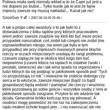
Połowa miała swój niemały wkład w to że Capri już jest a
nie dopiero po ślubie... Tylko kurde jak to jest że fajne
imprezy zawsze się muszą nakładać... Kanał jak nic!
SzooGun
/ 2007-06-19 00:25:46 /
A tak a propo całej awantury o to jak było to z
doświadczenia z kilku rajdów przy których pracowałem
wiem jedno: zawsze znajdzie się ktoś kto być może przez
przypadek narozrabiał, coś zrobił lub czegoś nie zrobił (nie
usprawiedliwiam nikogo, nie wiem jak było w tym
przypadku) ale przy imprezach masowych pewne błache
rzeczy w oczach miejscowych urastają do rangi problemu,
czasami zaplącze się w okolice ktoś kogo tam być
niepowinno (czasmi kibice na rajdach to ostatnie ćwoki i
prostaki, uwierzcie) ale i tak wina spada na organizatora i
ludzi których da się podpiąć w jakikolwiek sposób pod "Tych
co przyjeżdzają co rok" i nieważne ile zrobicie dobrego czy
serca w to włożycie, zawsze miejscowi (bądź co bądź
gospodarze) będą widzieć i pamiętać złe rzeczy i wrażenia
które pozostawią po sobie goście i wszystkie osoby z nimi w
jakikolwiek sposób związane. Przykre to ale właśnie tak
działa. Generalnie krótko kończąc trza się pilnować. A
osobiści mogę powiedzić że nie raz na zabezpieczeniu
rajdu miałem ochote kogoś pier... i mu nawrzucać ale nie