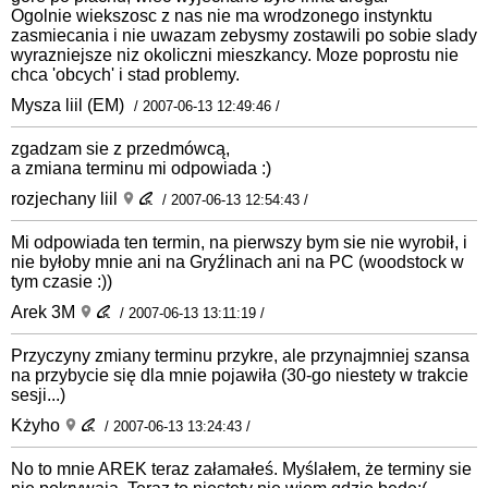
Ogolnie wiekszosc z nas nie ma wrodzonego instynktu
zasmiecania i nie uwazam zebysmy zostawili po sobie slady
wyrazniejsze niz okoliczni mieszkancy. Moze poprostu nie
chca 'obcych' i stad problemy.
Mysza liil (EM)
/ 2007-06-13 12:49:46 /
zgadzam sie z przedmówcą,
a zmiana terminu mi odpowiada :)
rozjechany liil
/ 2007-06-13 12:54:43 /
Mi odpowiada ten termin, na pierwszy bym sie nie wyrobił, i
nie byłoby mnie ani na Gryźlinach ani na PC (woodstock w
tym czasie :))
Arek 3M
/ 2007-06-13 13:11:19 /
Przyczyny zmiany terminu przykre, ale przynajmniej szansa
na przybycie się dla mnie pojawiła (30-go niestety w trakcie
sesji...)
Kżyho
/ 2007-06-13 13:24:43 /
No to mnie AREK teraz załamałeś. Myślałem, że terminy sie