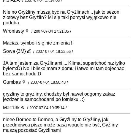
PSIAŁA
/ 2007-07-04 17:14:05 /
Nie no Gryźliny muszą być na Gryźlinach... jak to sezon
zlotowy bez Gryźlin? Mi się taki pomysł wyjątkowo nie
podoba.
Wroniasty
/ 2007-07-04 17:21:05 /
Macias, symboli się nie zmienia !
Sowa {3M}
/ 2007-07-04 18:33:56 /
JA tam jestem za Gryźlinami.... Klimat super(choć raz tylko
byłem:D) No i blisko mam z domu i łatwo mi tam dojechac
bez samochodu:D
Gumbas
/ 2007-07-04 18:50:48 /
gryzliny to gryzliny, chodzby byl nawet odgorny zakaz
jezdzenia samochodami po lotnisku.. :)
Mac13k
/ 2007-07-04 19:35:14 /
nieee Borneo to Borneo, a Gryźliny to Gryźliny, jak
przedmówca pisze może pasa wogole nie być, Gyźliny
muszą pozostać Gryźlinami