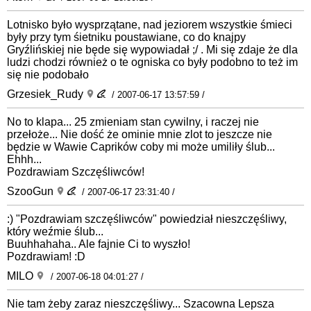
Lotnisko było wysprzątane, nad jeziorem wszystkie śmieci
były przy tym śietniku poustawiane, co do knajpy
Gryźlińskiej nie będe się wypowiadał ;/ . Mi się zdaje że dla
ludzi chodzi również o te ogniska co były podobno to też im
się nie podobało
Grzesiek_Rudy
/ 2007-06-17 13:57:59 /
No to klapa... 25 zmieniam stan cywilny, i raczej nie
przełoże... Nie dość że ominie mnie zlot to jeszcze nie
będzie w Wawie Caprików coby mi może umiliły ślub...
Ehhh...
Pozdrawiam Szczęśliwców!
SzooGun
/ 2007-06-17 23:31:40 /
:) "Pozdrawiam szczęśliwców" powiedział nieszczęśliwy,
który weźmie ślub...
Buuhhahaha.. Ale fajnie Ci to wyszło!
Pozdrawiam! :D
MILO
/ 2007-06-18 04:01:27 /
Nie tam żeby zaraz nieszczęśliwy... Szacowna Lepsza