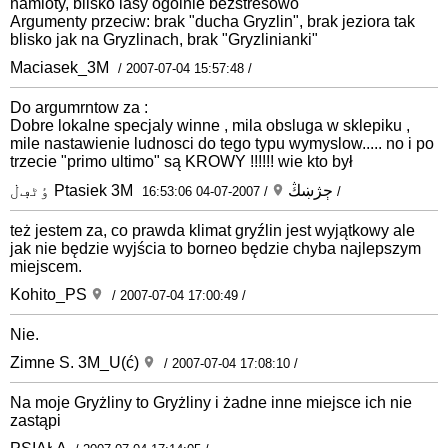
namioty, blisko lasy ogolnie bezstresowo
Argumenty przeciw: brak "ducha Gryzlin", brak jeziora tak
blisko jak na Gryzlinach, brak "Gryzlinianki"
Maciasek_3M
/ 2007-07-04 15:57:48 /
Do argumrntow za :
Dobre lokalne specjaly winne , mila obsluga w sklepiku ,
mile nastawienie ludnosci do tego typu wymyslow..... no i po
trzecie "primo ultimo" są KROWY !!!!!! wie kto był
ٶٹڢڶ Ptasiek 3M ڄژښڭ
/ 2007-07-04 16:53:06 /
też jestem za, co prawda klimat gryźlin jest wyjątkowy ale
jak nie będzie wyjścia to borneo będzie chyba najlepszym
miejscem.
Kohito_PS
/ 2007-07-04 17:00:49 /
Nie.
Zimne S. 3M_U(ć)
/ 2007-07-04 17:08:10 /
Na moje Gryżliny to Gryżliny i żadne inne miejsce ich nie
zastąpi