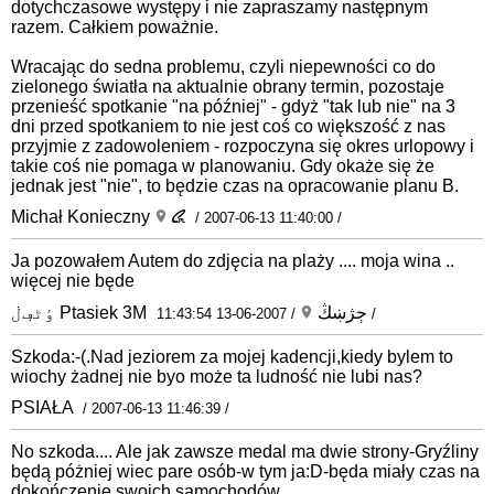
dotychczasowe występy i nie zapraszamy następnym
razem. Całkiem poważnie.
Wracając do sedna problemu, czyli niepewności co do
zielonego światła na aktualnie obrany termin, pozostaje
przenieść spotkanie "na później" - gdyż "tak lub nie" na 3
dni przed spotkaniem to nie jest coś co większość z nas
przyjmie z zadowoleniem - rozpoczyna się okres urlopowy i
takie coś nie pomaga w planowaniu. Gdy okaże się że
jednak jest "nie", to będzie czas na opracowanie planu B.
Michał Konieczny
/ 2007-06-13 11:40:00 /
Ja pozowałem Autem do zdjęcia na plaży .... moja wina ..
więcej nie będe
ٶٹڢڶ Ptasiek 3M ڄژښڭ
/ 2007-06-13 11:43:54 /
Szkoda:-(.Nad jeziorem za mojej kadencji,kiedy bylem to
wiochy żadnej nie byo może ta ludność nie lubi nas?
PSIAŁA
/ 2007-06-13 11:46:39 /
No szkoda.... Ale jak zawsze medal ma dwie strony-Gryźliny
będą póżniej wiec pare osób-w tym ja:D-będa miały czas na
dokończenie swoich samochodów....