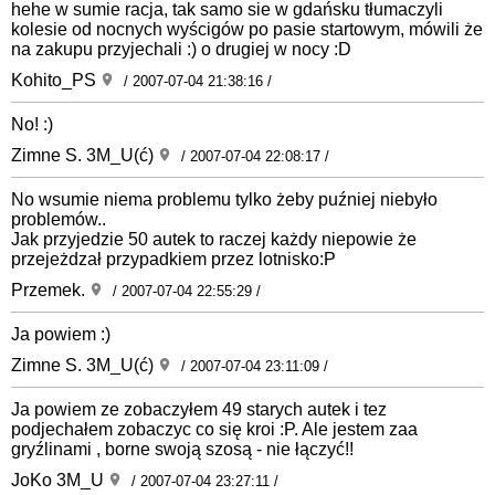
hehe w sumie racja, tak samo sie w gdańsku tłumaczyli
kolesie od nocnych wyścigów po pasie startowym, mówili że
na zakupu przyjechali :) o drugiej w nocy :D
Kohito_PS
/ 2007-07-04 21:38:16 /
No! :)
Zimne S. 3M_U(ć)
/ 2007-07-04 22:08:17 /
No wsumie niema problemu tylko żeby puźniej niebyło
problemów..
Jak przyjedzie 50 autek to raczej każdy niepowie że
przejeżdzał przypadkiem przez lotnisko:P
Przemek.
/ 2007-07-04 22:55:29 /
Ja powiem :)
Zimne S. 3M_U(ć)
/ 2007-07-04 23:11:09 /
Ja powiem ze zobaczyłem 49 starych autek i tez
podjechałem zobaczyc co się kroi :P. Ale jestem zaa
gryźlinami , borne swoją szosą - nie łączyć!!
JoKo 3M_U
/ 2007-07-04 23:27:11 /