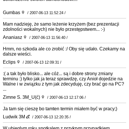
Gumbas
/ 2007-06-13 11:52:24 /
Mam nadzieję, że samo leżenie krzyżem (bez prezentacji
zdolności wokalnych) nie było przestępstwem... :-)
Ananiasz
/ 2007-06-13 11:56:40 /
Hmm, no szkoda ale co zrobić :/ Oby się udało. Czekamy na
dalsze wieści.
Eclips
/ 2007-06-13 12:09:31 /
:( a tak było blisko... ale cóż... są i dobre strony zmiany
terminu :) tylko jak ja teraz sprawdzę, czy Anioł dojedzie na
Walne i w związku z tym jak zdecyduję, czy brać go na PC?
...
Zimne S. 3M_U(ć)
/ 2007-06-13 12:17:06 /
Ja tam się cieszę bo tamten termin miałem być w pracy;)
Ludwik 3M
/ 2007-06-13 12:20:35 /
W ubieglym roku spotkalem z przykrym przypadkiem