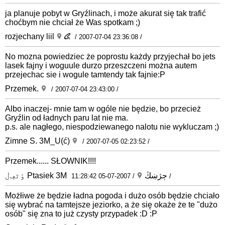
ja planuje pobyt w Gryźlinach, i może akurat się tak trafić
choćbym nie chciał że Was spotkam ;)
rozjechany liil
/ 2007-07-04 23:36:08 /
No mozna powiedziec że poprostu każdy przyjechał bo jets
lasek fajny i woguule durzo przeszczeni można autem
przejechac sie i wogule tamtendy tak fajnie:P
Przemek.
/ 2007-07-04 23:43:00 /
Albo inaczej- mnie tam w ogóle nie będzie, bo przecież
Gryźlin od ładnych paru lat nie ma.
p.s. ale nagłego, niespodziewanego nalotu nie wykluczam ;)
Zimne S. 3M_U(ć)
/ 2007-07-05 02:23:52 /
Przemek...... SŁOWNIK!!!!
ٶٹڢڶ Ptasiek 3M ڄژښڭ
/ 2007-07-05 11:28:42 /
Możłiwe że będzie ładna pogoda i dużo osób będzie chciało
się wybrać na tamtejsze jeziorko, a że się okaże że te "dużo
osób" się zna to już czysty przypadek :D :P