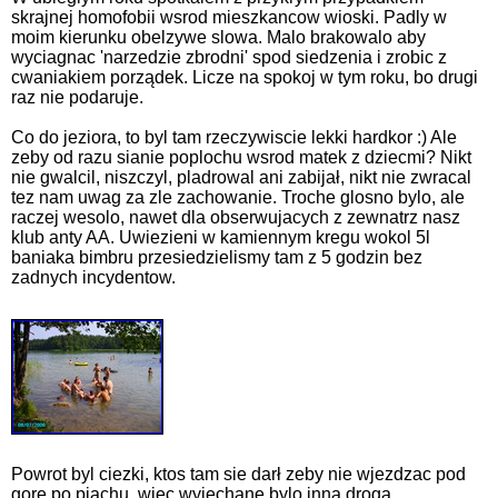
skrajnej homofobii wsrod mieszkancow wioski. Padly w
moim kierunku obelzywe slowa. Malo brakowalo aby
wyciagnac 'narzedzie zbrodni' spod siedzenia i zrobic z
cwaniakiem porządek. Licze na spokoj w tym roku, bo drugi
raz nie podaruje.
Co do jeziora, to byl tam rzeczywiscie lekki hardkor :) Ale
zeby od razu sianie poplochu wsrod matek z dziecmi? Nikt
nie gwalcil, niszczyl, pladrowal ani zabijał, nikt nie zwracal
tez nam uwag za zle zachowanie. Troche glosno bylo, ale
raczej wesolo, nawet dla obserwujacych z zewnatrz nasz
klub anty AA. Uwiezieni w kamiennym kregu wokol 5l
baniaka bimbru przesiedzielismy tam z 5 godzin bez
zadnych incydentow.
Powrot byl ciezki, ktos tam sie darł zeby nie wjezdzac pod
gore po piachu, wiec wyjechane bylo inna droga.