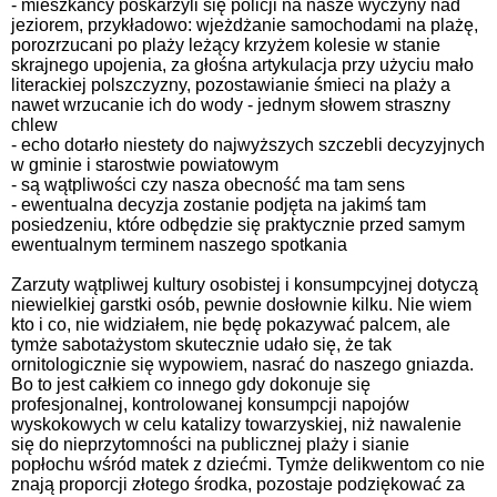
- mieszkańcy poskarżyli się policji na nasze wyczyny nad
jeziorem, przykładowo: wjeżdżanie samochodami na plażę,
porozrzucani po plaży leżący krzyżem kolesie w stanie
skrajnego upojenia, za głośna artykulacja przy użyciu mało
literackiej polszczyzny, pozostawianie śmieci na plaży a
nawet wrzucanie ich do wody - jednym słowem straszny
chlew
- echo dotarło niestety do najwyższych szczebli decyzyjnych
w gminie i starostwie powiatowym
- są wątpliwości czy nasza obecność ma tam sens
- ewentualna decyzja zostanie podjęta na jakimś tam
posiedzeniu, które odbędzie się praktycznie przed samym
ewentualnym terminem naszego spotkania
Zarzuty wątpliwej kultury osobistej i konsumpcyjnej dotyczą
niewielkiej garstki osób, pewnie dosłownie kilku. Nie wiem
kto i co, nie widziałem, nie będę pokazywać palcem, ale
tymże sabotażystom skutecznie udało się, że tak
ornitologicznie się wypowiem, nasrać do naszego gniazda.
Bo to jest całkiem co innego gdy dokonuje się
profesjonalnej, kontrolowanej konsumpcji napojów
wyskokowych w celu katalizy towarzyskiej, niż nawalenie
się do nieprzytomności na publicznej plaży i sianie
popłochu wśród matek z dziećmi. Tymże delikwentom co nie
znają proporcji złotego środka, pozostaje podziękować za