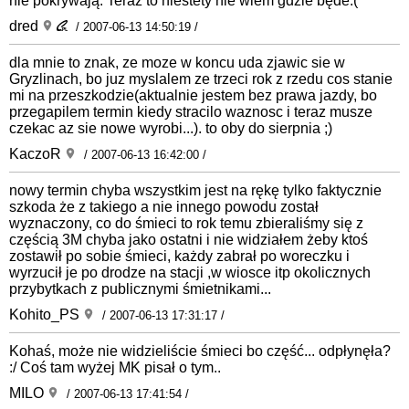
nie pokrywają. Teraz to niestety nie wiem gdzie będe:(
dred
/ 2007-06-13 14:50:19 /
dla mnie to znak, ze moze w koncu uda zjawic sie w
Gryzlinach, bo juz myslalem ze trzeci rok z rzedu cos stanie
mi na przeszkodzie(aktualnie jestem bez prawa jazdy, bo
przegapilem termin kiedy stracilo waznosc i teraz musze
czekac az sie nowe wyrobi...). to oby do sierpnia ;)
KaczoR
/ 2007-06-13 16:42:00 /
nowy termin chyba wszystkim jest na rękę tylko faktycznie
szkoda że z takiego a nie innego powodu został
wyznaczony, co do śmieci to rok temu zbieraliśmy się z
częścią 3M chyba jako ostatni i nie widziałem żeby ktoś
zostawił po sobie śmieci, każdy zabrał po woreczku i
wyrzucił je po drodze na stacji ,w wiosce itp okolicznych
przybytkach z publicznymi śmietnikami...
Kohito_PS
/ 2007-06-13 17:31:17 /
Kohaś, może nie widzieliście śmieci bo część... odpłynęła?
:/ Coś tam wyżej MK pisał o tym..
MILO
/ 2007-06-13 17:41:54 /