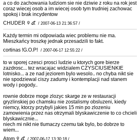
a co do zachowania ludziom sie nie dziwie z roku na rok jest
coraz wiecej osob a im wiecej osob tym trudniej zachowac
spokoj i brak incydentow
CHUDER
/ 2007-06-13 21:36:57 /
Każdy termin mi odpowiada wiec problemu nie ma.
Mieszkańcy troszkę jednak przesadzili to fakt.
cortinas !G.O.P!
/ 2007-06-17 12:55:22 /
to w sporej czesci prosci ludzie u ktorych gore bierze
zazdrosc... tez wracajac widzialem CZYSCIUSIENKIE
lotnisko... a ze nad jeziorem bylo wesolo.. no chyba nikt sie
nie spodziewal ciszy zadumy i kontemplacji nad stanem
wody i pogody..
rownie dobrze moge zlozyc skarge ze w restauracji
gryzlinskiej po chamsku nie zostalismy obsluzeni, kiedy
niemcy, ktorzy przybyli jakies 15 min po zlozeniu
zamowienia przez nas otrzymali blyskawiczenie to co chcieli
blyskawicznie...
niech mi nikt nie tlumaczy czemu tak bylo, bo dobrze to
wiem...
Atom
/ 2007-06-17 13:30:18 /