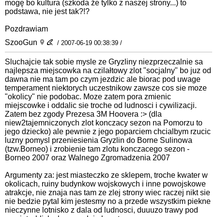
mogę bo kultura (szkoda że tylko z naszej strony...) to
podstawa, nie jest tak?!?
Pozdrawiam
SzooGun
/ 2007-06-19 00:38:39 /
Sluchajcie tak sobie mysle ze Gryzliny niezprzeczalnie sa
najlepsza miejscowka na czilałtowy zlot "socjalny" bo juz od
dawna nie ma tam po czym jezdzic ale biorac pod uwage
temperament niektorych uczestnikow zawsze cos sie moze
"okolicy" nie podobac. Moze zatem pora zmienic
miejscowke i oddalic sie troche od ludnosci i cywilizacji.
Zatem bez zgody Prezesa 3M Hoovera :> (dla
niew2tajemniczonych zlot konczacy sezon na Pomorzu to
jego dziecko) ale pewnie z jego poparciem chcialbym rzucic
luzny pomysl przeniesienia Gryzlin do Borne Sulinowa
(tzw.Borneo) i zrobienie tam zlotu konczacego sezon -
Borneo 2007 oraz Walnego Zgromadzenia 2007
Argumenty za: jest miasteczko ze sklepem, troche kwater w
okolicach, ruiny budynkow wojskowych i inne powojskowe
atrakcje, nie znaja nas tam ze zlej strony wiec raczej nikt sie
nie bedzie pytal kim jestesmy no a przede wszystkim piekne
nieczynne lotnisko z dala od ludnosci, duuuzo trawy pod