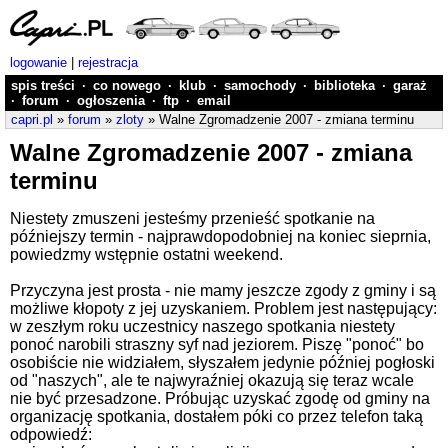
logowanie
|
rejestracja
spis treści
·
co nowego
·
klub
·
samochody
·
biblioteka
·
garaż
·
forum
·
ogłoszenia
·
ftp
·
email
capri.pl
»
forum
»
zloty
» Walne Zgromadzenie 2007 - zmiana terminu
Walne Zgromadzenie 2007 - zmiana
terminu
Niestety zmuszeni jesteśmy przenieść spotkanie na
późniejszy termin - najprawdopodobniej na koniec sieprnia,
powiedzmy wstępnie ostatni weekend.
Przyczyna jest prosta - nie mamy jeszcze zgody z gminy i są
możliwe kłopoty z jej uzyskaniem. Problem jest następujący:
w zeszłym roku uczestnicy naszego spotkania niestety
ponoć narobili straszny syf nad jeziorem. Piszę "ponoć" bo
osobiście nie widziałem, słyszałem jedynie później pogłoski
od "naszych", ale te najwyraźniej okazują się teraz wcale
nie być przesadzone. Próbując uzyskać zgodę od gminy na
organizację spotkania, dostałem póki co przez telefon taką
odpowiedź: