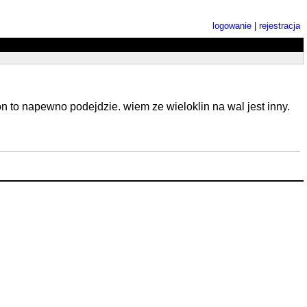
logowanie
|
rejestracja
on to napewno podejdzie. wiem ze wieloklin na wal jest inny.