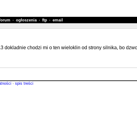
forum
·
ogłoszenia
·
ftp
·
email
.3 dokladnie chodzi mi o ten wieloklin od strony silnika, bo dzw
atności
·
spis treści