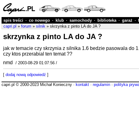
spis treści
·
co nowego
·
klub
·
samochody
·
biblioteka
·
garaż
·
capri.pl
»
forum
»
silnik
» skrzynka z pinto LA do JA ?
skrzynka z pinto LA do JA ?
jak w temacie czy skrzynia z silnika 1.6 bedzie pasowala do 1
czy ktos przerabial ten temat ??
nmd
/ 2003-08-29 01:07:56 /
[
dodaj nową odpowiedź
]
capri.pl © 2000-2023 Michał Konieczny ·
kontakt
·
regulamin
·
polityka pryw