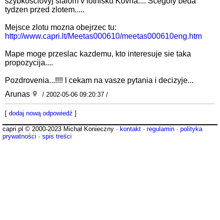
szybkosciovyj slalom v lotnisku Kovna.... Scegoly beda
tydzen przed zlotem.....
Mejsce zlotu mozna obejrzec tu:
http://www.capri.lt/Meetas000610/meetas000610eng.htm
Mape moge przeslac kazdemu, kto interesuje sie taka
propozycija....
Pozdrovenia...!!!! I cekam na vasze pytania i decizyje...
Arunas
/ 2002-05-06 09:20:37 /
[
dodaj nową odpowiedź
]
capri.pl © 2000-2023 Michał Konieczny ·
kontakt
·
regulamin
·
polityka
prywatności
·
spis treści