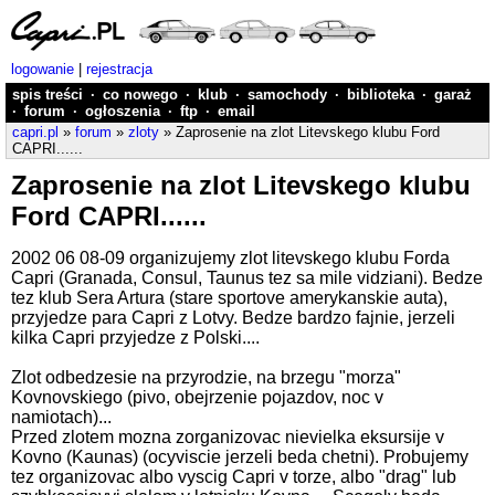
logowanie
|
rejestracja
spis treści
·
co nowego
·
klub
·
samochody
·
biblioteka
·
garaż
·
forum
·
ogłoszenia
·
ftp
·
email
capri.pl
»
forum
»
zloty
» Zaprosenie na zlot Litevskego klubu Ford
CAPRI......
Zaprosenie na zlot Litevskego klubu
Ford CAPRI......
2002 06 08-09 organizujemy zlot litevskego klubu Forda
Capri (Granada, Consul, Taunus tez sa mile vidziani). Bedze
tez klub Sera Artura (stare sportove amerykanskie auta),
przyjedze para Capri z Lotvy. Bedze bardzo fajnie, jerzeli
kilka Capri przyjedze z Polski....
Zlot odbedzesie na przyrodzie, na brzegu "morza"
Kovnovskiego (pivo, obejrzenie pojazdov, noc v
namiotach)...
Przed zlotem mozna zorganizovac nievielka eksursije v
Kovno (Kaunas) (ocyviscie jerzeli beda chetni). Probujemy
tez organizovac albo vyscig Capri v torze, albo "drag" lub