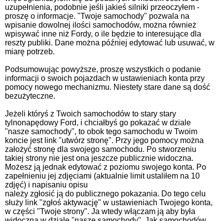
uzupełnienia, podobnie jeśli jakieś silniki przeoczyłem -
proszę o informacje. "Twoje samochody" pozwala na
wpisanie dowolnej ilości samochodów, można również
wpisywać inne niż Fordy, o ile będzie to interesujące dla
reszty publiki. Dane można później edytować lub usuwać, w
miarę potrzeb.
Podsumowując powyższe, proszę wszystkich o podanie
informacji o swoich pojazdach w ustawieniach konta przy
pomocy nowego mechanizmu. Niestety stare dane są dość
bezużyteczne.
Jeżeli któryś z Twoich samochodów to stary stary
tylnonapędowy Ford, i chciałbyś go pokazać w dziale
"nasze samochody", to obok tego samochodu w Twoim
koncie jest link "utwórz stronę". Przy jego pomocy można
założyć stronę dla swojego samochodu. Po stworzeniu
takiej strony nie jest ona jeszcze publicznie widoczna.
Możesz ją jednak edytować z poziomu swojego konta. Po
zapełnieniu jej zdjęciami (aktualnie limit ustaliłem na 10
zdjęć) i napisaniu opisu
należy zgłosić ją do publicznego pokazania. Do tego celu
służy link "zgłoś aktywację" w ustawieniach Twojego konta,
w części "Twoje strony". Ja wtedy włączam ją aby była
widoczna w dziale "nasze samochody". Jak samochodów