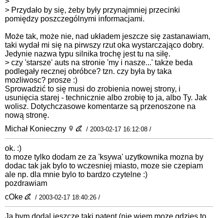
>
> Przydało by się, żeby były przynajmniej przecinki
pomiędzy poszczególnymi informacjami.
Może tak, może nie, nad układem jeszcze się zastanawiam,
taki wydał mi się na pirwszy rzut oka wystarczająco dobry.
Jedynie nazwa typu silnika trochę jest tu na siłę.
> czy 'starsze' auts na stronie 'my i nasze...' takze beda
podlegały recznej obróbce? tzn. czy była by taka
mozliwosc? prosze :)
Sprowadzić to się musi do zrobienia nowej strony, i
usunięcia starej - technicznie albo zrobię to ja, albo Ty. Jak
wolisz. Dotychczasowe komentarze są przenoszone na
nową stronę.
Michał Konieczny
/ 2003-02-17 16:12:08 /
ok. :)
to moze tylko dodam ze za 'ksywa' uzytkownika mozna by
dodac tak jak bylo to wczesniej miasto, moze sie czepiam
ale np. dla mnie bylo to bardzo czytelne :)
pozdrawiam
cOke
/ 2003-02-17 18:40:26 /
Ja bym dodal jeszcze taki patent (nie wiem moze gdzies to