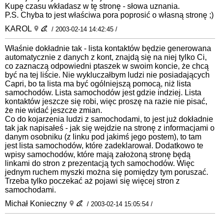
Kupę czasu wkładasz w tę stronę - słowa uznania.
P.S. Chyba to jest właściwa pora poprosić o własną stronę ;)
KAROL
/ 2003-02-14 14:42:45 /
Właśnie dokładnie tak - lista kontaktów będzie generowana
automatycznie z danych z kont, znajdą się na niej tylko Ci,
co zaznaczą odpowiedni ptaszek w swoim koncie, że chcą
być na tej liście. Nie wykluczałbym ludzi nie posiadających
Capri, bo ta lista ma być ogólniejszą pomocą, niż lista
samochodów. Lista samochodów jest gdzie indziej. Lista
kontaktów jeszcze się robi, więc proszę na razie nie pisać,
że nie widać jeszcze zmian.
Co do kojarzenia ludzi z samochodami, to jest już dokładnie
tak jak napisałeś - jak się wejdzie na stronę z informacjami o
danym osobniku (z linku pod jakimś jego postem), to tam
jest lista samochodów, które zadeklarował. Dodatkowo te
wpisy samochodów, które mają założoną stronę będą
linkami do stron z prezentacją tych samochodów. Więc
jednym ruchem myszki można się pomiędzy tym poruszać.
Trzeba tylko poczekać aż pojawi się więcej stron z
samochodami.
Michał Konieczny
/ 2003-02-14 15:05:54 /