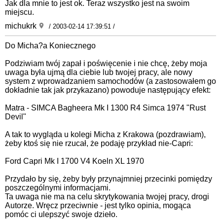
Jak dla mnie to jest ok. Teraz wszystko jest na swoim
miejscu.
michukrk
/ 2003-02-14 17:39:51 /
Do Micha?a Koniecznego
Podziwiam twój zapał i poświęcenie i nie chcę, żeby moja
uwaga była ujmą dla ciebie lub twojej pracy, ale nowy
system z wprowadzaniem samochodów (a zastosowałem go
dokładnie tak jak przykazano) powoduje następujący efekt:
Matra - SIMCA Bagheera Mk I 1300 R4 Simca 1974 "Rust
Devil"
A tak to wygląda u kolegi Micha z Krakowa (pozdrawiam),
żeby ktoś się nie rzucał, że podaję przykład nie-Capri:
Ford Capri Mk I 1700 V4 Koeln XL 1970
Przydało by się, żeby były przynajmniej przecinki pomiędzy
poszczególnymi informacjami.
Ta uwaga nie ma na celu skrytykowania twojej pracy, drogi
Autorze. Wręcz przeciwnie - jest tylko opinia, mogąca
pomóc ci ulepszyć swoje dzieło.