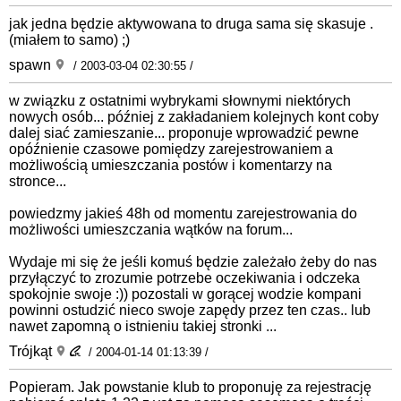
jak jedna będzie aktywowana to druga sama się skasuje .
(miałem to samo) ;)
spawn
/ 2003-03-04 02:30:55 /
w związku z ostatnimi wybrykami słownymi niektórych
nowych osób... później z zakładaniem kolejnych kont coby
dalej siać zamieszanie... proponuje wprowadzić pewne
opóźnienie czasowe pomiędzy zarejestrowaniem a
możliwością umieszczania postów i komentarzy na
stronce...
powiedzmy jakieś 48h od momentu zarejestrowania do
możliwości umieszczania wątków na forum...
Wydaje mi się że jeśli komuś będzie zależało żeby do nas
przyłączyć to zrozumie potrzebe oczekiwania i odczeka
spokojnie swoje :)) pozostali w gorącej wodzie kompani
powinni ostudzić nieco swoje zapędy przez ten czas.. lub
nawet zapomną o istnieniu takiej stronki ...
Trójkąt
/ 2004-01-14 01:13:39 /
Popieram. Jak powstanie klub to proponuję za rejestrację