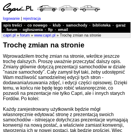
logowanie
|
rejestracja
spis treści
·
co nowego
·
klub
·
samochody
·
biblioteka
·
garaż
·
forum
·
ogłoszenia
·
ftp
·
email
capri.pl
»
forum
»
www.capri.pl
» Trochę zmian na stronie
Trochę zmian na stronie
Wprowadziłem trochę zmian na stronie, wkrótce jeszcze
trochę dalszych. Proszę uważnie przeczytać dalszy opis.
Zmiany głównie dotyczą prezentacji samochodów w dziale
"nasze samochody". Cały zamysł był taki, żeby udostępnić
Wam możliwość samodzielnej edycji tych stron -
dodawania/usuwania zdjęć, i edycji części opisowej. Dzięki
temu, w końcu nie będę tego robić własnoręcznie, co
pozwoli na prezentacje nie tylko Capri, ale i innych starych
Fordów. Po kolei:
Każdy zarejestrowany użytkownik będzie mógł
własnoręcznie edytować stronę z prezentacją swoich
samochodów - istniejące dotychczas prezentacje wymagają
konwersji na nową postać, a właściwie zamiast konwersji,
stworzenia ich w nowej postaci, tak będzie prościej. Więc