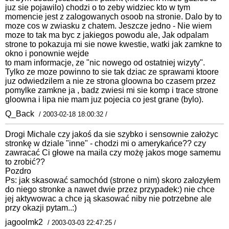
juz sie pojawilo) chodzi o to zeby widziec kto w tym
momencie jest z zalogowanych osoob na stronie. Dalo by to
moze cos w zwiasku z chatem. Jeszcze jedno - Nie wiem
moze to tak ma byc z jakiegos powodu ale, Jak odpalam
strone to pokazuja mi sie nowe kwestie, watki jak zamkne to
okno i ponownie wejde
to mam informacje, ze "nic nowego od ostatniej wizyty".
Tylko ze moze powinno to sie tak dziac ze sprawami ktoore
juz odwiedzilem a nie ze strona gloowna bo czasem przez
pomylke zamkne ja , badz zwiesi mi sie komp i trace strone
gloowna i lipa nie mam juz pojecia co jest grane (bylo).
Q_Back
/ 2003-02-18 18:00:32 /
Drogi Michale czy jakoś da sie szybko i sensownie założyc
stronkę w dziale "inne" - chodzi mi o amerykańce?? czy
zawracać Ci głowe na maila czy możę jakos moge samemu
to zrobić??
Pozdro
Ps: jak skasować samochód (strone o nim) skoro załozyłem
do niego stronke a nawet dwie przez przypadek:) nie chce
jej aktywowac a chce ją skasować niby nie potrzebne ale
przy okazji pytam..:)
jagoolmk2
/ 2003-03-03 22:47:25 /