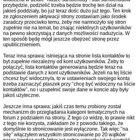
przybędzie, podzielić trzeba będzie trochę ten dział na
jakieś poddziały, bo już teraz dośc dużo już tego. Ten krok
ze zgłoszeniem aktywacji strony zostawiam jako środek
zaradczy przeciwko temu, żeby nie namnożyło się stron
zupełnie nie na temat, bo znając niektórych użytkowników
na pewno skorzystają z danych możliwości nadużycia. W
ten sposób będę mógł jeszcze obejrzeć stronę przez
upublicznieniem.
Teraz inna sprawa: istniejąca na stronie lista kontaktów to
byt zupełnie niezależny od kont użytkowników. Żeby to
połączyć, lista kontaktów generowana będzie teraz na
podstawie danych z kont użytkowników. Jeżeli na tej liście
chcesz być widoczny/a, to w ustawieniach swojego konta
trzeba zaznaczyć ptaszek przy "chcę być widoczny na liście
kontaktów", no i uzupełnić swoje dane w koncie aby były
jakoś użyteczne.
Jeszcze inna sprawa: jakiś czas temu zrobiony został
mechanizm do przeglądania kategorii tematycznych na
forum z podziałem na strony. Z tego co widzę, to prawie nikt
z tego nie korzysta, zakładam że z powodu takiego, że
domyślnie to stronicowanie jest wyłączone. Tak więc "na
siłę" włączyłem wszystkim stronicowanie po 20 wątków