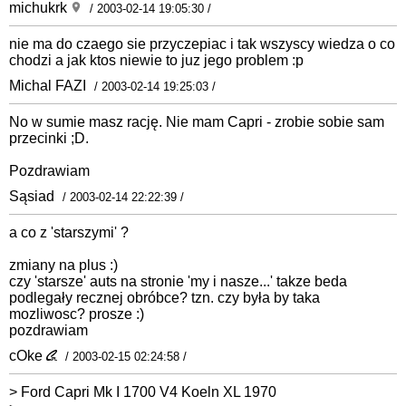
michukrk
/ 2003-02-14 19:05:30 /
nie ma do czaego sie przyczepiac i tak wszyscy wiedza o co
chodzi a jak ktos niewie to juz jego problem :p
Michal FAZI
/ 2003-02-14 19:25:03 /
No w sumie masz rację. Nie mam Capri - zrobie sobie sam
przecinki ;D.
Pozdrawiam
Sąsiad
/ 2003-02-14 22:22:39 /
a co z 'starszymi' ?
zmiany na plus :)
czy 'starsze' auts na stronie 'my i nasze...' takze beda
podlegały recznej obróbce? tzn. czy była by taka
mozliwosc? prosze :)
pozdrawiam
cOke
/ 2003-02-15 02:24:58 /
> Ford Capri Mk I 1700 V4 Koeln XL 1970