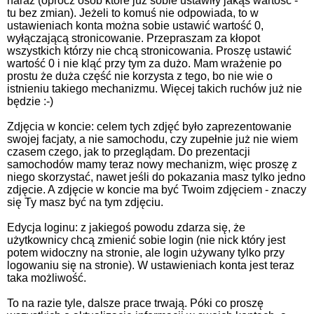
naraz (oprócz osób które już sobie ustawiły jakąś wartość -
tu bez zmian). Jeżeli to komuś nie odpowiada, to w
ustawieniach konta można sobie ustawić wartość 0,
wyłączającą stronicowanie. Przepraszam za kłopot
wszystkich którzy nie chcą stronicowania. Proszę ustawić
wartość 0 i nie kląć przy tym za dużo. Mam wrażenie po
prostu że duża część nie korzysta z tego, bo nie wie o
istnieniu takiego mechanizmu. Więcej takich ruchów już nie
będzie :-)
Zdjęcia w koncie: celem tych zdjęć było zaprezentowanie
swojej facjaty, a nie samochodu, czy zupełnie już nie wiem
czasem czego, jak to przeglądam. Do prezentacji
samochodów mamy teraz nowy mechanizm, więc proszę z
niego skorzystać, nawet jeśli do pokazania masz tylko jedno
zdjęcie. A zdjęcie w koncie ma być Twoim zdjęciem - znaczy
się Ty masz być na tym zdjęciu.
Edycja loginu: z jakiegoś powodu zdarza się, że
użytkownicy chcą zmienić sobie login (nie nick który jest
potem widoczny na stronie, ale login używany tylko przy
logowaniu się na stronie). W ustawieniach konta jest teraz
taka możliwość.
To na razie tyle, dalsze prace trwają. Póki co proszę