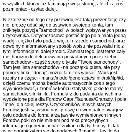
wszystkich którzy już tam mają swoją stronę, ale chcą coś
pozmieniać - czytać dalej.
Niezależnie od tego czy przewidujesz taką prezentację czy
nie, proszę udać się do ustawień swojego konta, tam
zniknęła pozycja "samochód" w polach wpisywanych przez
użytkownika. Dotychczasowa postać tego pola miała jedną
wadę - ciężko było podać więcej niż jeden samochód, oraz
dowolny nieformatowany sposób wpisu nie pozwalał nic z
tymi informacjami dalej zrobić. Zamiast tego, jest teraz cały
mechanizm do deklarowania posiadanych przez siebie
samochodów - część strony o tytule "Twoje samochody".
Tam jest lista samochodów - na początku pusta, ale przy
pomocy linku "dodaj" można tam coś wpisać. Wpis jest
rozbity na części - marka/model/generacja/silnik/rok/itp/itd,
dzięki czemu można będzie automatycznie coś z tego
wywnioskować, i zrobić w końcu statystykę jakie to mamy
samochody, silniki, itd. Formularz do podania danych ma
wydzielone pola dla Fordów Capri/Taunusa/Granady, i pola
"inne" dla całej reszty. Użytkowników innych starych
Fordów, jeśli są wśród nas, proszę o ewentualne uwagi w
celu dodania do formularza jawnie wymienionych innych
Fordów, póki co nie miałem pod ręką precyzyjnych
informacji o generacjach/rocznikach dla tych innych, tak
więc ograniczyłem się do podanych 3 modeli. Jest to do