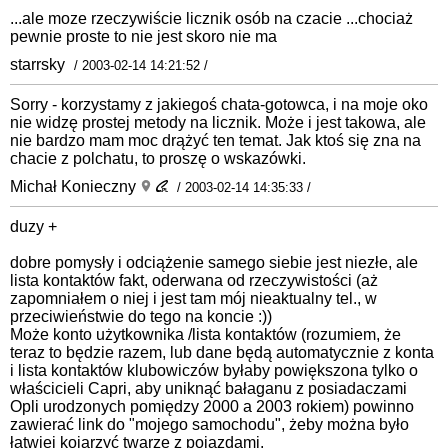
...ale moze rzeczywiście licznik osób na czacie ...chociaż
pewnie proste to nie jest skoro nie ma
starrsky
/ 2003-02-14 14:21:52 /
Sorry - korzystamy z jakiegoś chata-gotowca, i na moje oko
nie widzę prostej metody na licznik. Może i jest takowa, ale
nie bardzo mam moc drążyć ten temat. Jak ktoś się zna na
chacie z polchatu, to proszę o wskazówki.
Michał Konieczny
/ 2003-02-14 14:35:33 /
duzy +
dobre pomysły i odciążenie samego siebie jest niezłe, ale
lista kontaktów fakt, oderwana od rzeczywistości (aż
zapomniałem o niej i jest tam mój nieaktualny tel., w
przeciwieństwie do tego na koncie :))
Może konto użytkownika /lista kontaktów (rozumiem, że
teraz to będzie razem, lub dane będą automatycznie z konta
i lista kontaktów klubowiczów byłaby powiększona tylko o
właścicieli Capri, aby uniknąć bałaganu z posiadaczami
Opli urodzonych pomiędzy 2000 a 2003 rokiem) powinno
zawierać link do "mojego samochodu", żeby można było
łatwiej kojarzyć twarze z pojazdami.