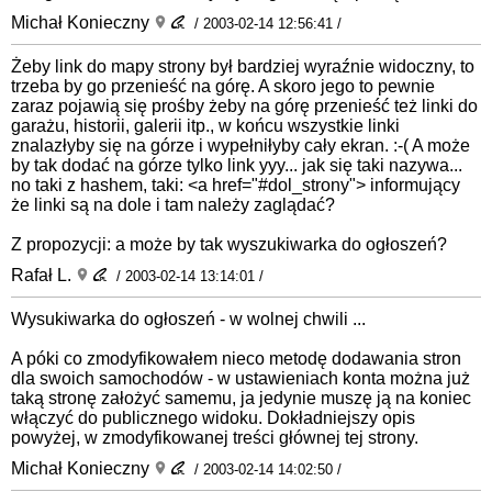
Michał Konieczny
/ 2003-02-14 12:56:41 /
Żeby link do mapy strony był bardziej wyraźnie widoczny, to
trzeba by go przenieść na górę. A skoro jego to pewnie
zaraz pojawią się prośby żeby na górę przenieść też linki do
garażu, historii, galerii itp., w końcu wszystkie linki
znalazłyby się na górze i wypełniłyby cały ekran. :-( A może
by tak dodać na górze tylko link yyy... jak się taki nazywa...
no taki z hashem, taki: <a href="#dol_strony"> informujący
że linki są na dole i tam należy zaglądać?
Z propozycji: a może by tak wyszukiwarka do ogłoszeń?
Rafał L.
/ 2003-02-14 13:14:01 /
Wysukiwarka do ogłoszeń - w wolnej chwili ...
A póki co zmodyfikowałem nieco metodę dodawania stron
dla swoich samochodów - w ustawieniach konta można już
taką stronę założyć samemu, ja jedynie muszę ją na koniec
włączyć do publicznego widoku. Dokładniejszy opis
powyżej, w zmodyfikowanej treści głównej tej strony.
Michał Konieczny
/ 2003-02-14 14:02:50 /