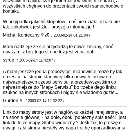
wszystkich o aktualizacje informacji w swoich kontach, a
wszystkich chętnych do prezentacji swoich samochodów o
kontakt.
W przypadku jakichś kłopotów - coś nie działa, działa nie
tak, cokolwiek jest źle - proszę o informacje !
Michał Konieczny
/ 2003-02-14 01:21:04 /
Mam nadzieje że sie przydadzą te nowe zmiany, choć
uważam iż bez tego strone też jest very cool
syrop
/ 2003-02-14 11:42:07 /
A mam jeszcze jedna propozycje, mianowicie moze by tak
umiescic na stronie startowej kilka nowych linkow do
najwazniejszych czesci serwisu, a przedewszystkim co
najważniejsze do "Mapy Serwisu" bo trzeba dego linku
szukac na innych stronkach i nigdy nie wiadomo gdzie...
Gurden
/ 2003-02-14 12:32:22 /
Link do mapy strony jest w nagłówku każdej innej strony, a
na stronie głównej - na dole, obok "pobieżny spis treści" jest
link do tejże mapy. Słabo widoczny ? Jeśli tak, to proszę o
uwagi, cała strona niestety wymaga trochę uporządkowania.