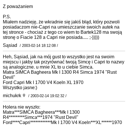
Z poważaniem
P.S.
Miałem nadzieję, że wkradnie się jakiś błąd, który pozwoli
posiadaczom nie-Capri na umieszczanie swoich autek na
tej stronce - chociaż z tego co wiem to Bartek128 ma swoją
stronę o Fiacie 128 a Capri nie posiada..... ;-)))))
Sąsiad
/ 2003-02-14 18:12:08 /
Heh, Sąsiad, jak na mój gust to wszystko jest na swoim
miejscu i jakby tak przyrównać twoją Simcę i Capri to nazwy
są analogiczne. u mnie XL to u ciebie Simca.
Matra SIMCA Bagheera Mk I 1300 R4 Simca 1974 "Rust
Devil"
Ford Capri Mk I 1700 V4 Koeln XL 1970
Wszystko jasne:)
michukrk
/ 2003-02-14 19:02:32 /
Holera nie wyszło:
Matra***SIMCA Bagheera***Mk I 1300
R4*********Simca***1974 "Rust Devil"
Ford****Capri************Mk I 1700 V4 Koeln***XL******1970