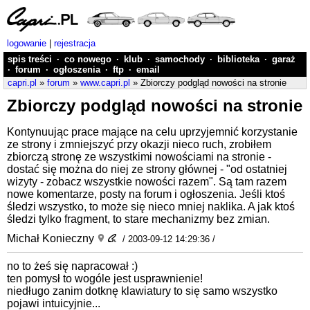
logowanie
|
rejestracja
spis treści
·
co nowego
·
klub
·
samochody
·
biblioteka
·
garaż
·
forum
·
ogłoszenia
·
ftp
·
email
capri.pl
»
forum
»
www.capri.pl
» Zbiorczy podgląd nowości na stronie
Zbiorczy podgląd nowości na stronie
Kontynuując prace mające na celu uprzyjemnić korzystanie
ze strony i zmniejszyć przy okazji nieco ruch, zrobiłem
zbiorczą stronę ze wszystkimi nowościami na stronie -
dostać się można do niej ze strony głównej - "od ostatniej
wizyty - zobacz wszystkie nowości razem". Są tam razem
nowe komentarze, posty na forum i ogłoszenia. Jeśli ktoś
śledzi wszystko, to może się nieco mniej naklika. A jak ktoś
śledzi tylko fragment, to stare mechanizmy bez zmian.
Michał Konieczny
/ 2003-09-12 14:29:36 /
no to żeś się napracował :)
ten pomysł to wogóle jest usprawnienie!
niedługo zanim dotknę klawiatury to się samo wszystko
pojawi intuicyjnie...