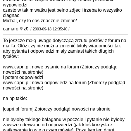
wypowiedzi
czesto w takim watku jest pelno zdjec i trzeba to wszystko
ciagnac
Michal, czy to cos znacznie zmieni?
camaro
/ 2003-09-18 12:35:40 /
To jeszcze małą uwagę dotyczącą zrzutu postów z forum na
mail'a. Otóż czy nie można zmienić tytuły wiadomości tak
aby pytania i odpowiedzi miały zamiast takich długich
tytułów:
www.capri.pl: nowe pytanie na forum (Zbiorczy podgląd
nowości na stronie)
i potem odpowiedzi
www.capri.pl: nowa odpowiedz na forum (Zbiorczy podgląd
nowości na stronie)
na np takie:
[capri.pl forum] Zbiorczy podgląd nowości na stronie
nie byłoby takiego bałaganu w poczcie i pytanie nie byłoby
zawsze oderwane od odpowiedzi (jak ktoś korzysta z
wątkowania to wie o czym mówię). Poza tym ten długi