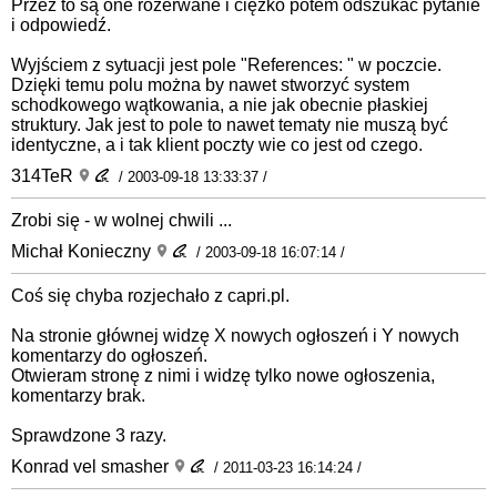
Przez to są one rozerwane i ciężko potem odszukać pytanie
i odpowiedź.
Wyjściem z sytuacji jest pole "References: " w poczcie.
Dzięki temu polu można by nawet stworzyć system
schodkowego wątkowania, a nie jak obecnie płaskiej
struktury. Jak jest to pole to nawet tematy nie muszą być
identyczne, a i tak klient poczty wie co jest od czego.
314TeR
/ 2003-09-18 13:33:37 /
Zrobi się - w wolnej chwili ...
Michał Konieczny
/ 2003-09-18 16:07:14 /
Coś się chyba rozjechało z capri.pl.
Na stronie głównej widzę X nowych ogłoszeń i Y nowych
komentarzy do ogłoszeń.
Otwieram stronę z nimi i widzę tylko nowe ogłoszenia,
komentarzy brak.
Sprawdzone 3 razy.
Konrad vel smasher
/ 2011-03-23 16:14:24 /