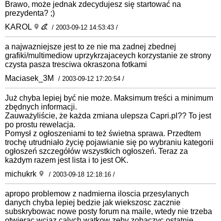
Brawo, może jednak zdecydujesz się startować na
prezydenta? ;)
KAROL
/ 2003-09-12 14:53:43 /
a najwazniejsze jest to ze nie ma zadnej zbednej
grafiki/multimediow uprzykrzajaceych korzystanie ze strony
czysta pasza tresciwa okraszona fotkami
Maciasek_3M
/ 2003-09-12 17:20:54 /
Już chyba lepiej być nie może. Maksimum treści a minimum
zbędnych informacji.
Zauważyliście, że każda zmiana ulepsza Capri.pl?? To jest
po prostu rewelacja.
Pomysł z ogłoszeniami to też świetna sprawa. Przedtem
trochę utrudniało życię pojawianie się po wybraniu kategorii
ogłoszeń szczegółów wszystkich ogłoszeń. Teraz za
każdym razem jest lista i to jest OK.
michukrk
/ 2003-09-18 12:18:16 /
apropo problemow z nadmierna iloscia przesylanych
danych chyba lepiej bedzie jak wiekszosc zacznie
subskrybowac nowe posty forum na maile, wtedy nie trzeba
otwierac wciaz calych watkow zeby zobaczyc ostatnie