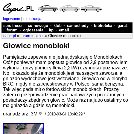
logowanie
|
rejestracja
spis treści
·
co nowego
·
klub
·
samochody
·
biblioteka
·
garaż
·
forum
·
ogłoszenia
·
ftp
·
email
capri.pl
»
forum
»
silnik
» Głowice monobloki
Głowice monobloki
Pamiętacie zapewne nie jedną dyskusję o Monoblokach.
Otóż ponieważ mam popsutą głowicę od 2,9 postanowiłem
wykonać (przy pomocy flexa 2,2kW) czynności poznawcze.
No i okazało się że monoblok jest na ssącym zaworze, a
gniazdo wydechowe jest wstawiane. Głowica od wieloryba,
BRG, nigdy nie zarejestrowany w Polsce, sama benzyna.
Tak więc pada mit o fordowskich monoblokach. Proszę
zatem o przeprowadzenie prac badawczych przez innych
posiadaczy zbędnych głowic. Może raz na jutro ustalimy co
ma gniazda a gdzie są monobloki.
granadziarz_3M
/ 2010-03-04 10:46:29 /