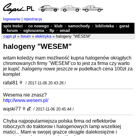
logowanie
|
rejestracja
spis treści
·
co nowego
·
klub
·
samochody
·
biblioteka
·
garaż
·
forum
·
ogłoszenia
·
ftp
·
email
capri.pl
»
forum
»
elektryka
» halogeny "WESEM"
halogeny "WESEM"
witam koledzy mam możliwość kupna halogenów okrągłych
chromowanych firmy "WESEM"co to jest za firma czy warto
je kupić .halogeny nowe jeszcze w pudełkach cena 100zł za
komplet
rafal81
/ 2017-11-06 20:43:28 /
Wesema nie znasz?
http://www.wesem.pl/
wąski77
/ 2017-11-06 20:45:44 /
Chyba najpopularniejsza polska firma od reflektorów
roboczych do traktorow i halogenowych lamp wszelkiej
maści... Mam w swojej grażce okrągłe dalekosiężne i