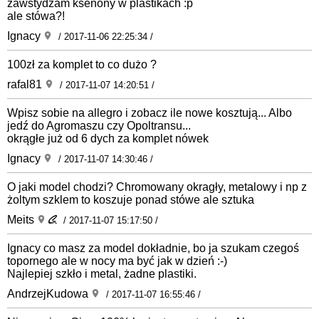
zawstydzam ksenony w plastikach :p
ale stówa?!
Ignacy
/ 2017-11-06 22:25:34 /
100zł za komplet to co dużo ?
rafal81
/ 2017-11-07 14:20:51 /
Wpisz sobie na allegro i zobacz ile nowe kosztują... Albo
jedź do Agromaszu czy Opoltransu...
okrągłe już od 6 dych za komplet nówek
Ignacy
/ 2017-11-07 14:30:46 /
O jaki model chodzi? Chromowany okragły, metalowy i np z
żoltym szklem to koszuje ponad stówe ale sztuka
Meits
/ 2017-11-07 15:17:50 /
Ignacy co masz za model dokładnie, bo ja szukam czegoś
topornego ale w nocy ma być jak w dzień :-)
Najlepiej szkło i metal, żadne plastiki.
AndrzejKudowa
/ 2017-11-07 16:55:46 /