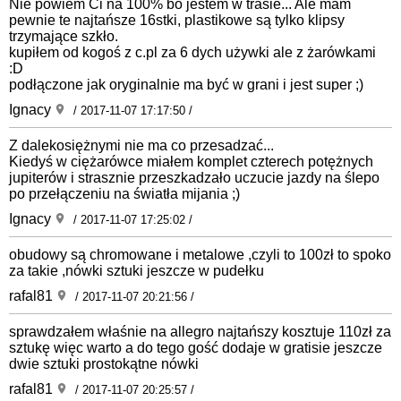
Nie powiem Ci na 100% bo jestem w trasie... Ale mam
pewnie te najtańsze 16stki, plastikowe są tylko klipsy
trzymające szkło.
kupiłem od kogoś z c.pl za 6 dych używki ale z żarówkami
:D
podłączone jak oryginalnie ma być w grani i jest super ;)
Ignacy
/ 2017-11-07 17:17:50 /
Z dalekosiężnymi nie ma co przesadzać...
Kiedyś w ciężarówce miałem komplet czterech potężnych
jupiterów i strasznie przeszkadzało uczucie jazdy na ślepo
po przełączeniu na światła mijania ;)
Ignacy
/ 2017-11-07 17:25:02 /
obudowy są chromowane i metalowe ,czyli to 100zł to spoko
za takie ,nówki sztuki jeszcze w pudełku
rafal81
/ 2017-11-07 20:21:56 /
sprawdzałem właśnie na allegro najtańszy kosztuje 110zł za
sztukę więc warto a do tego gość dodaje w gratisie jeszcze
dwie sztuki prostokątne nówki
rafal81
/ 2017-11-07 20:25:57 /