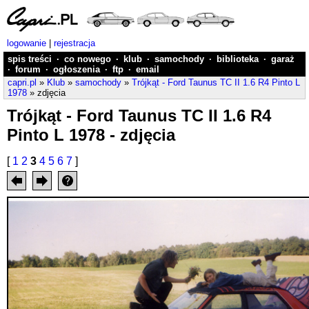
logowanie
|
rejestracja
spis treści
·
co nowego
·
klub
·
samochody
·
biblioteka
·
garaż
·
forum
·
ogłoszenia
·
ftp
·
email
capri.pl
»
Klub
»
samochody
»
Trójkąt - Ford Taunus TC II 1.6 R4 Pinto L
1978
» zdjęcia
Trójkąt - Ford Taunus TC II 1.6 R4
Pinto L 1978 - zdjęcia
[
1
2
3
4
5
6
7
]