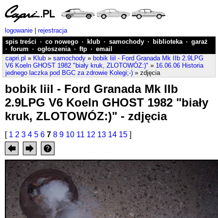
logowanie
|
rejestracja
spis treści
·
co nowego
·
klub
·
samochody
·
biblioteka
·
garaż
·
forum
·
ogłoszenia
·
ftp
·
email
capri.pl
»
Klub
»
samochody
»
bobik liil - Ford Granada Mk IIb 2.9LPG
V6 Koeln GHOST 1982 "biały kruk, ZLOTOWÓZ:)"
»
16.06.06 Historia
jednego laczka pod BGC za zdrowie Kolegi;-)
» zdjęcia
bobik liil - Ford Granada Mk IIb
2.9LPG V6 Koeln GHOST 1982 "biały
kruk, ZLOTOWÓZ:)" - zdjęcia
[
1
2
3
4
5
6
7
8
9
10
11
12
13
14
15
]