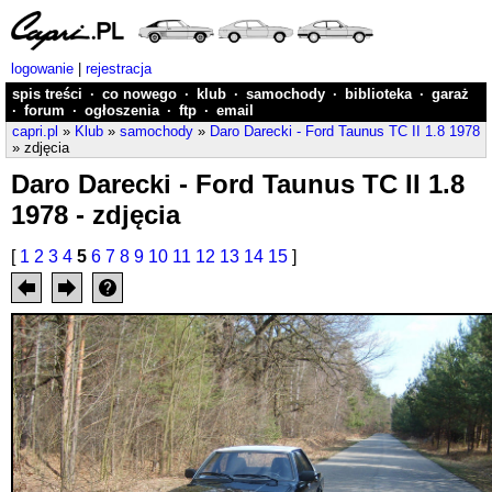
logowanie
|
rejestracja
spis treści
·
co nowego
·
klub
·
samochody
·
biblioteka
·
garaż
·
forum
·
ogłoszenia
·
ftp
·
email
capri.pl
»
Klub
»
samochody
»
Daro Darecki - Ford Taunus TC II 1.8 1978
» zdjęcia
Daro Darecki - Ford Taunus TC II 1.8
1978 - zdjęcia
[
1
2
3
4
5
6
7
8
9
10
11
12
13
14
15
]