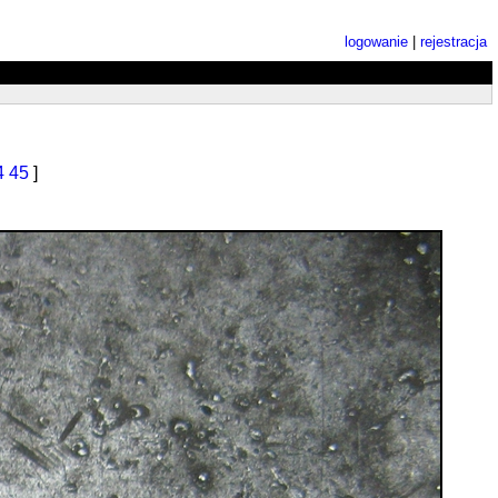
logowanie
|
rejestracja
4
45
]