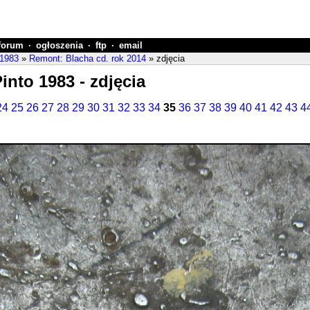
forum
·
ogłoszenia
·
ftp
·
email
 1983
»
Remont: Blacha cd. rok 2014
» zdjęcia
into 1983 - zdjęcia
24
25
26
27
28
29
30
31
32
33
34
35
36
37
38
39
40
41
42
43
4