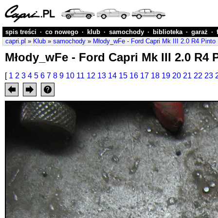
spis treści
·
co nowego
·
klub
·
samochody
·
biblioteka
·
garaż
·
capri.pl
»
Klub
»
samochody
»
Młody_wFe - Ford Capri Mk III 2.0 R4 Pinto
Młody_wFe - Ford Capri Mk III 2.0 R4 P
[
1
2
3
4
5
6
7
8
9
10
11
12
13
14
15
16
17
18
19
20
21
22
23