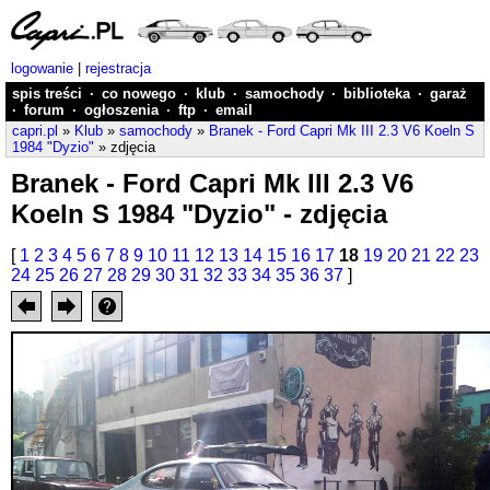
logowanie
|
rejestracja
spis treści
·
co nowego
·
klub
·
samochody
·
biblioteka
·
garaż
·
forum
·
ogłoszenia
·
ftp
·
email
capri.pl
»
Klub
»
samochody
»
Branek - Ford Capri Mk III 2.3 V6 Koeln S
1984 "Dyzio"
» zdjęcia
Branek - Ford Capri Mk III 2.3 V6
Koeln S 1984 "Dyzio" - zdjęcia
[
1
2
3
4
5
6
7
8
9
10
11
12
13
14
15
16
17
18
19
20
21
22
23
24
25
26
27
28
29
30
31
32
33
34
35
36
37
]