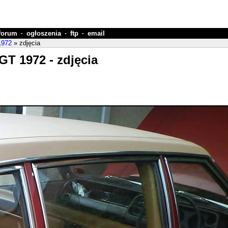
forum
·
ogłoszenia
·
ftp
·
email
1972
» zdjęcia
GT 1972 - zdjęcia