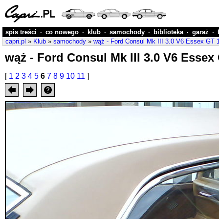
spis treści
·
co nowego
·
klub
·
samochody
·
biblioteka
·
garaż
·
capri.pl
»
Klub
»
samochody
»
wąż - Ford Consul Mk III 3.0 V6 Essex GT 
wąż - Ford Consul Mk III 3.0 V6 Essex 
[
1
2
3
4
5
6
7
8
9
10
11
]