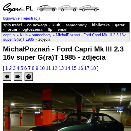
logowanie
|
rejestracja
spis treści
·
co nowego
·
klub
·
samochody
·
biblioteka
·
garaż
·
forum
·
ogłoszenia
·
ftp
·
email
capri.pl
»
Klub
»
samochody
»
MichałPoznań - Ford Capri Mk III 2.3 16v
super G(ra)T 1985
» zdjęcia
MichałPoznań - Ford Capri Mk III 2.3
16v super G(ra)T 1985 - zdjęcia
[
1
2
3
4
5
6
7
8
9
10
11
12
13
14
15
16
17
18
]