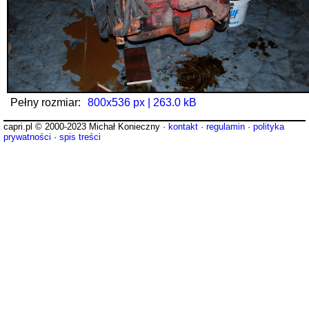
Pełny rozmiar:
800x536 px | 263.0 kB
capri.pl © 2000-2023 Michał Konieczny ·
kontakt
·
regulamin
·
polityka
prywatności
·
spis treści