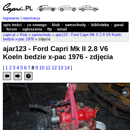
logowanie
|
rejestracja
spis treści
·
co nowego
·
klub
·
samochody
·
biblioteka
·
garaż
·
forum
·
ogłoszenia
·
ftp
·
email
capri.pl
»
Klub
»
samochody
»
ajar123 - Ford Capri Mk II 2.8 V6 Koeln
bedzie x-pac 1976
» zdjęcia
ajar123 - Ford Capri Mk II 2.8 V6
Koeln bedzie x-pac 1976 - zdjęcia
[
1
2
3
4
5
6
7
8
9
10
11
12
13
14
]