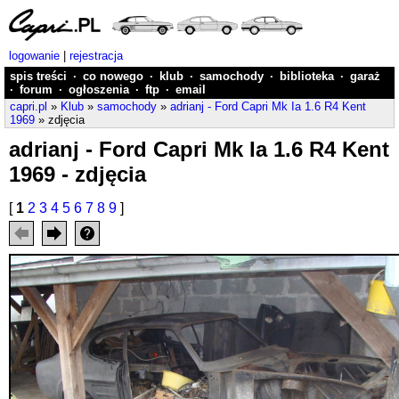
logowanie
|
rejestracja
spis treści
·
co nowego
·
klub
·
samochody
·
biblioteka
·
garaż
·
forum
·
ogłoszenia
·
ftp
·
email
capri.pl
»
Klub
»
samochody
»
adrianj - Ford Capri Mk Ia 1.6 R4 Kent
1969
» zdjęcia
adrianj - Ford Capri Mk Ia 1.6 R4 Kent
1969 - zdjęcia
[
1
2
3
4
5
6
7
8
9
]