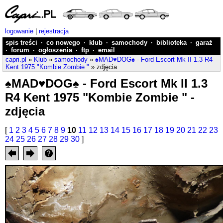
logowanie
|
rejestracja
spis treści
·
co nowego
·
klub
·
samochody
·
biblioteka
·
garaż
·
forum
·
ogłoszenia
·
ftp
·
email
capri.pl
»
Klub
»
samochody
»
♠MAD♥DOG♠ - Ford Escort Mk II 1.3 R4
Kent 1975 "Kombie Zombie "
» zdjęcia
♠MAD♥DOG♠ - Ford Escort Mk II 1.3
R4 Kent 1975 "Kombie Zombie " -
zdjęcia
[
1
2
3
4
5
6
7
8
9
10
11
12
13
14
15
16
17
18
19
20
21
22
23
24
25
26
27
28
29
30
]