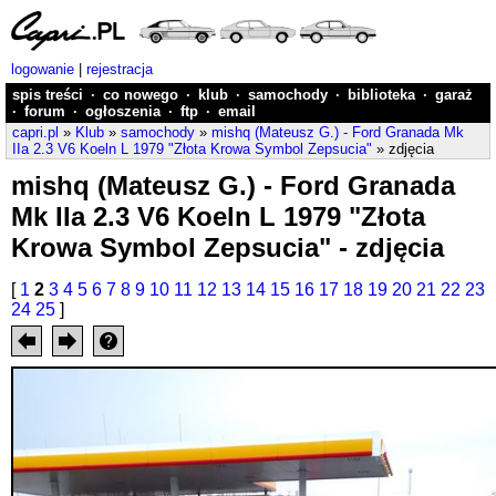
logowanie
|
rejestracja
spis treści
·
co nowego
·
klub
·
samochody
·
biblioteka
·
garaż
·
forum
·
ogłoszenia
·
ftp
·
email
capri.pl
»
Klub
»
samochody
»
mishq (Mateusz G.) - Ford Granada Mk
IIa 2.3 V6 Koeln L 1979 "Złota Krowa Symbol Zepsucia"
» zdjęcia
mishq (Mateusz G.) - Ford Granada
Mk IIa 2.3 V6 Koeln L 1979 "Złota
Krowa Symbol Zepsucia" - zdjęcia
[
1
2
3
4
5
6
7
8
9
10
11
12
13
14
15
16
17
18
19
20
21
22
23
24
25
]