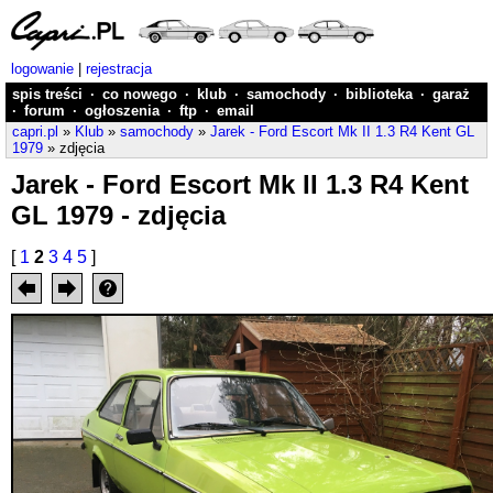
logowanie
|
rejestracja
spis treści
·
co nowego
·
klub
·
samochody
·
biblioteka
·
garaż
·
forum
·
ogłoszenia
·
ftp
·
email
capri.pl
»
Klub
»
samochody
»
Jarek - Ford Escort Mk II 1.3 R4 Kent GL
1979
» zdjęcia
Jarek - Ford Escort Mk II 1.3 R4 Kent
GL 1979 - zdjęcia
[
1
2
3
4
5
]