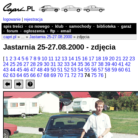
logowanie
|
rejestracja
spis treści
·
co nowego
·
klub
·
samochody
·
biblioteka
·
garaż
·
forum
·
ogłoszenia
·
ftp
·
email
capri.pl
» ... »
Jastarnia 25-27.08.2000
» zdjęcia
Jastarnia 25-27.08.2000 - zdjęcia
[
1
2
3
4
5
6
7
8
9
10
11
12
13
14
15
16
17
18
19
20
21
22
23
24
25
26
27
28
29
30
31
32
33
34
35
36
37
38
39
40
41
42
43
44
45
46
47
48
49
50
51
52
53
54
55
56
57
58
59
60
61
62
63
64
65
66
67
68
69
70
71
72
73
74
75
76
]