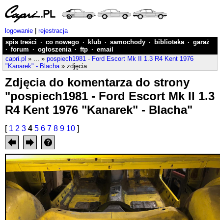
logowanie
|
rejestracja
spis treści
·
co nowego
·
klub
·
samochody
·
biblioteka
·
garaż
·
forum
·
ogłoszenia
·
ftp
·
email
capri.pl
» ... »
pospiech1981 - Ford Escort Mk II 1.3 R4 Kent 1976
"Kanarek" - Blacha
» zdjęcia
Zdjęcia do komentarza do strony
"pospiech1981 - Ford Escort Mk II 1.3
R4 Kent 1976 "Kanarek" - Blacha"
[
1
2
3
4
5
6
7
8
9
10
]