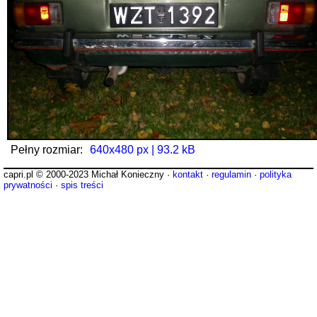
Pełny rozmiar:
640x480 px | 93.2 kB
capri.pl © 2000-2023 Michał Konieczny ·
kontakt
·
regulamin
·
polityka
prywatności
·
spis treści