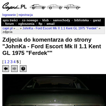
logowanie
|
rejestracja
spis treści
·
co nowego
·
klub
·
samochody
·
biblioteka
·
garaż
·
forum
·
ogłoszenia
·
ftp
·
email
capri.pl
» ... »
JohnKa - Ford Escort Mk II 1.1 Kent GL 1975 "Ferdek"
»
zdjęcia
Zdjęcia do komentarza do strony
"JohnKa - Ford Escort Mk II 1.1 Kent
GL 1975 "Ferdek""
[
1
2
3
4
5
]