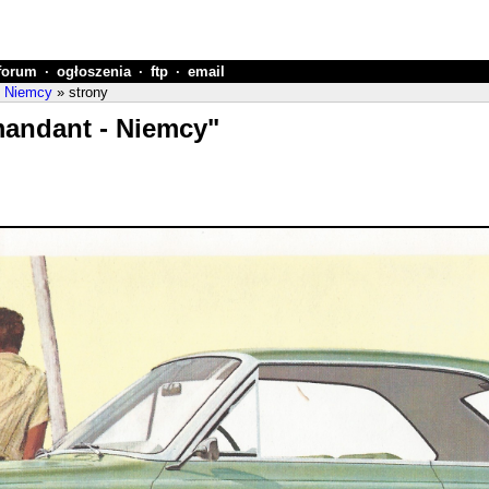
forum
·
ogłoszenia
·
ftp
·
email
- Niemcy
» strony
mandant - Niemcy"