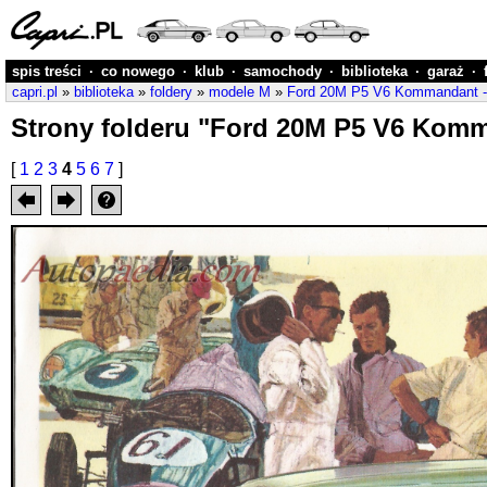
spis treści
·
co nowego
·
klub
·
samochody
·
biblioteka
·
garaż
·
capri.pl
»
biblioteka
»
foldery
»
modele M
»
Ford 20M P5 V6 Kommandant 
Strony folderu "Ford 20M P5 V6 Kom
[
1
2
3
4
5
6
7
]