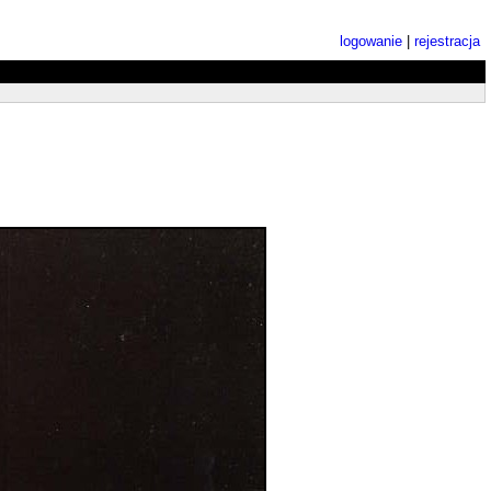
logowanie
|
rejestracja