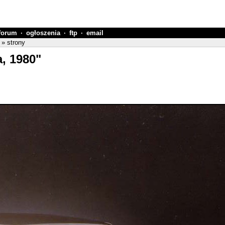
forum
·
ogłoszenia
·
ftp
·
email
» strony
a, 1980"