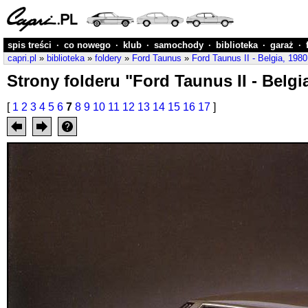
spis treści
·
co nowego
·
klub
·
samochody
·
biblioteka
·
garaż
·
capri.pl
»
biblioteka
»
foldery
»
Ford Taunus
»
Ford Taunus II - Belgia, 1980
Strony folderu "Ford Taunus II - Belgi
[
1
2
3
4
5
6
7
8
9
10
11
12
13
14
15
16
17
]