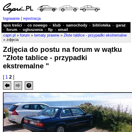
logowanie
|
rejestracja
spis treści
·
co nowego
·
klub
·
samochody
·
biblioteka
·
garaż
·
forum
·
ogłoszenia
·
ftp
·
email
capri.pl
»
forum
»
tematy prawne
»
Złote tablice - przypadki ekstremalne
» zdjęcia
Zdjęcia do postu na forum w wątku
"Złote tablice - przypadki
ekstremalne "
[
1
2
]