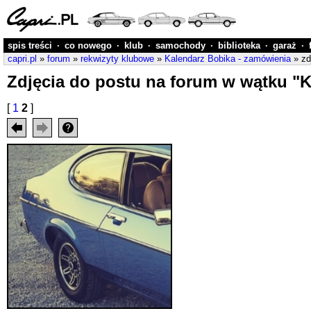
spis treści
·
co nowego
·
klub
·
samochody
·
biblioteka
·
garaż
·
capri.pl
»
forum
»
rekwizyty klubowe
»
Kalendarz Bobika - zamówienia
» zd
Zdjęcia do postu na forum w wątku "
[
1
2
]