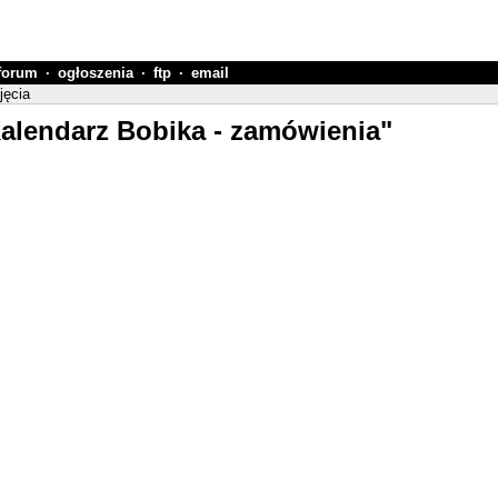
forum
·
ogłoszenia
·
ftp
·
email
jęcia
Kalendarz Bobika - zamówienia"