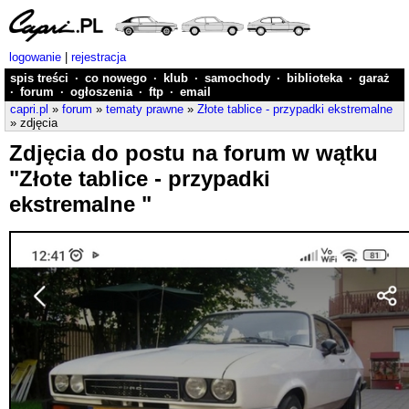
logowanie
|
rejestracja
spis treści
·
co nowego
·
klub
·
samochody
·
biblioteka
·
garaż
·
forum
·
ogłoszenia
·
ftp
·
email
capri.pl
»
forum
»
tematy prawne
»
Złote tablice - przypadki ekstremalne
» zdjęcia
Zdjęcia do postu na forum w wątku
"Złote tablice - przypadki
ekstremalne "