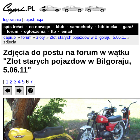
logowanie
|
rejestracja
spis treści
·
co nowego
·
klub
·
samochody
·
biblioteka
·
garaż
·
forum
·
ogłoszenia
·
ftp
·
email
capri.pl
»
forum
»
zloty
»
Zlot starych pojazdow w Bilgoraju, 5.06.11
»
zdjęcia
Zdjęcia do postu na forum w wątku
"Zlot starych pojazdow w Bilgoraju,
5.06.11"
[
1
2
3
4
5
6
7
]