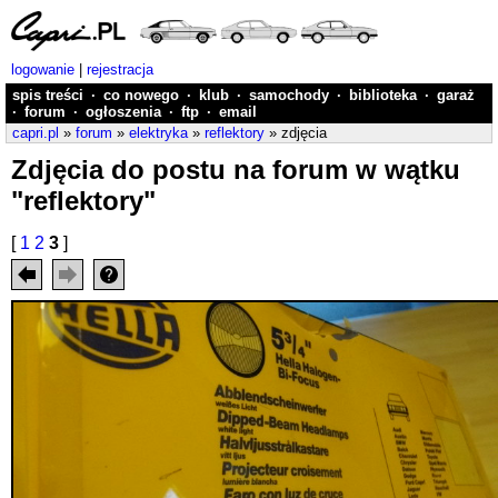
logowanie
|
rejestracja
spis treści
·
co nowego
·
klub
·
samochody
·
biblioteka
·
garaż
·
forum
·
ogłoszenia
·
ftp
·
email
capri.pl
»
forum
»
elektryka
»
reflektory
» zdjęcia
Zdjęcia do postu na forum w wątku
"reflektory"
[
1
2
3
]