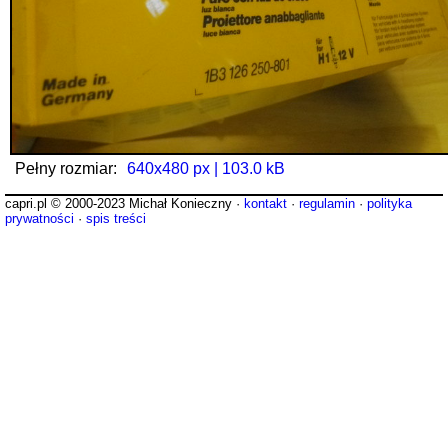
Pełny rozmiar:
640x480 px | 103.0 kB
capri.pl © 2000-2023 Michał Konieczny ·
kontakt
·
regulamin
·
polityka
prywatności
·
spis treści