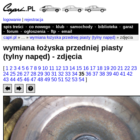
logowanie
|
rejestracja
spis treści
·
co nowego
·
klub
·
samochody
·
biblioteka
·
garaż
·
forum
·
ogłoszenia
·
ftp
·
email
capri.pl
» ... »
wymiana łożyska przedniej piasty (tylny napęd)
» zdjęcia
wymiana łożyska przedniej piasty
(tylny napęd) - zdjęcia
[
1
2
3
4
5
6
7
8
9
10
11
12
13
14
15
16
17
18
19
20
21
22
23
24
25
26
27
28
29
30
31
32
33
34
35
36
37
38
39
40
41
42
43
44
45
46
47
48
49
50
51
52
53
54
]