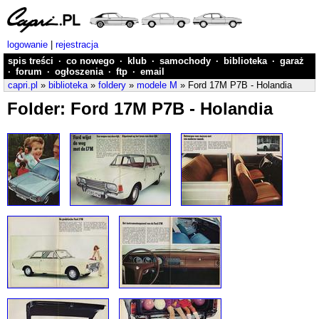
logowanie
|
rejestracja
spis treści
·
co nowego
·
klub
·
samochody
·
biblioteka
·
garaż
·
forum
·
ogłoszenia
·
ftp
·
email
capri.pl
»
biblioteka
»
foldery
»
modele M
» Ford 17M P7B - Holandia
Folder: Ford 17M P7B - Holandia