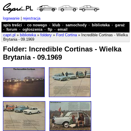
logowanie
|
rejestracja
spis treści
·
co nowego
·
klub
·
samochody
·
biblioteka
·
garaż
·
forum
·
ogłoszenia
·
ftp
·
email
capri.pl
»
biblioteka
»
foldery
»
Ford Cortina
» Incredible Cortinas - Wielka
Brytania - 09.1969
Folder: Incredible Cortinas - Wielka
Brytania - 09.1969