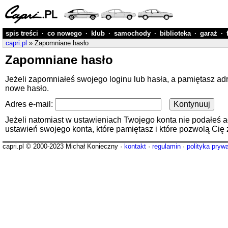
spis treści
·
co nowego
·
klub
·
samochody
·
biblioteka
·
garaż
·
capri.pl
» Zapomniane hasło
Zapomniane hasło
Jeżeli zapomniałeś swojego loginu lub hasła, a pamiętasz ad
nowe hasło.
Adres e-mail:
Jeżeli natomiast w ustawieniach Twojego konta nie podałeś adre
ustawień swojego konta, które pamiętasz i które pozwolą Cię 
capri.pl © 2000-2023 Michał Konieczny ·
kontakt
·
regulamin
·
polityka pryw