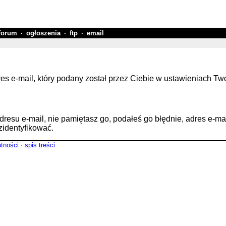
forum
·
ogłoszenia
·
ftp
·
email
res e-mail, który podany został przez Ciebie w ustawieniach Tw
su e-mail, nie pamiętasz go, podałeś go błędnie, adres e-mail n
zidentyfikować.
atności
·
spis treści