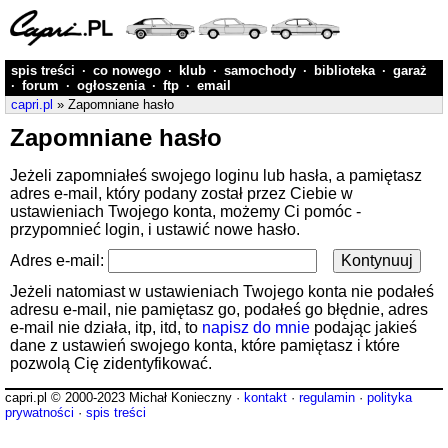
spis treści
·
co nowego
·
klub
·
samochody
·
biblioteka
·
garaż
·
forum
·
ogłoszenia
·
ftp
·
email
capri.pl
» Zapomniane hasło
Zapomniane hasło
Jeżeli zapomniałeś swojego loginu lub hasła, a pamiętasz
adres e-mail, który podany został przez Ciebie w
ustawieniach Twojego konta, możemy Ci pomóc -
przypomnieć login, i ustawić nowe hasło.
Adres e-mail:
Jeżeli natomiast w ustawieniach Twojego konta nie podałeś
adresu e-mail, nie pamiętasz go, podałeś go błędnie, adres
e-mail nie działa, itp, itd, to
napisz do mnie
podając jakieś
dane z ustawień swojego konta, które pamiętasz i które
pozwolą Cię zidentyfikować.
capri.pl © 2000-2023 Michał Konieczny ·
kontakt
·
regulamin
·
polityka
prywatności
·
spis treści