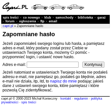
spis treści
·
co nowego
·
klub
·
samochody
·
biblioteka
·
garaż
·
forum
·
ogłoszenia
·
ftp
·
email
capri.pl
» Zapomniane hasło
Zapomniane hasło
Jeżeli zapomniałeś swojego loginu lub hasła, a pamiętasz
adres e-mail, który podany został przez Ciebie w
ustawieniach Twojego konta, możemy Ci pomóc -
przypomnieć login, i ustawić nowe hasło.
Adres e-mail:
Jeżeli natomiast w ustawieniach Twojego konta nie podałeś
adresu e-mail, nie pamiętasz go, podałeś go błędnie, adres
e-mail nie działa, itp, itd, to
napisz do mnie
podając jakieś
dane z ustawień swojego konta, które pamiętasz i które
pozwolą Cię zidentyfikować.
capri.pl © 2000-2023 Michał Konieczny ·
kontakt
·
regulamin
·
polityka
prywatności
·
spis treści