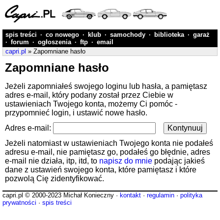
spis treści
·
co nowego
·
klub
·
samochody
·
biblioteka
·
garaż
·
forum
·
ogłoszenia
·
ftp
·
email
capri.pl
» Zapomniane hasło
Zapomniane hasło
Jeżeli zapomniałeś swojego loginu lub hasła, a pamiętasz
adres e-mail, który podany został przez Ciebie w
ustawieniach Twojego konta, możemy Ci pomóc -
przypomnieć login, i ustawić nowe hasło.
Adres e-mail:
Jeżeli natomiast w ustawieniach Twojego konta nie podałeś
adresu e-mail, nie pamiętasz go, podałeś go błędnie, adres
e-mail nie działa, itp, itd, to
napisz do mnie
podając jakieś
dane z ustawień swojego konta, które pamiętasz i które
pozwolą Cię zidentyfikować.
capri.pl © 2000-2023 Michał Konieczny ·
kontakt
·
regulamin
·
polityka
prywatności
·
spis treści