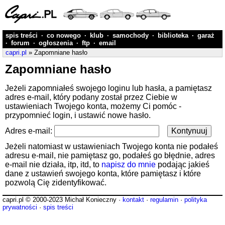
spis treści
·
co nowego
·
klub
·
samochody
·
biblioteka
·
garaż
·
forum
·
ogłoszenia
·
ftp
·
email
capri.pl
» Zapomniane hasło
Zapomniane hasło
Jeżeli zapomniałeś swojego loginu lub hasła, a pamiętasz
adres e-mail, który podany został przez Ciebie w
ustawieniach Twojego konta, możemy Ci pomóc -
przypomnieć login, i ustawić nowe hasło.
Adres e-mail:
Jeżeli natomiast w ustawieniach Twojego konta nie podałeś
adresu e-mail, nie pamiętasz go, podałeś go błędnie, adres
e-mail nie działa, itp, itd, to
napisz do mnie
podając jakieś
dane z ustawień swojego konta, które pamiętasz i które
pozwolą Cię zidentyfikować.
capri.pl © 2000-2023 Michał Konieczny ·
kontakt
·
regulamin
·
polityka
prywatności
·
spis treści