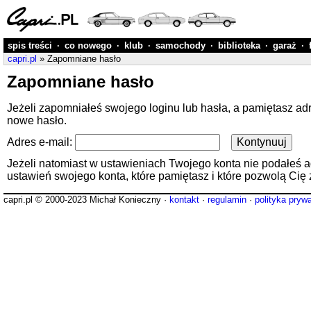
spis treści
·
co nowego
·
klub
·
samochody
·
biblioteka
·
garaż
·
capri.pl
» Zapomniane hasło
Zapomniane hasło
Jeżeli zapomniałeś swojego loginu lub hasła, a pamiętasz ad
nowe hasło.
Adres e-mail:
Jeżeli natomiast w ustawieniach Twojego konta nie podałeś adre
ustawień swojego konta, które pamiętasz i które pozwolą Cię 
capri.pl © 2000-2023 Michał Konieczny ·
kontakt
·
regulamin
·
polityka pryw