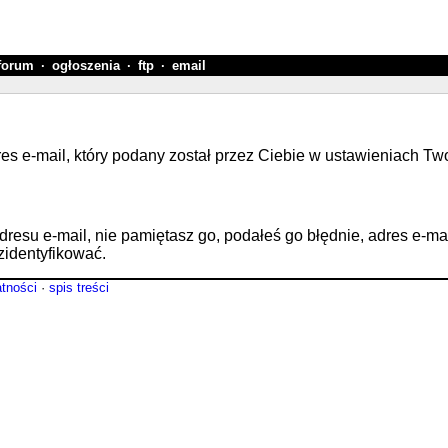
forum
·
ogłoszenia
·
ftp
·
email
res e-mail, który podany został przez Ciebie w ustawieniach Tw
su e-mail, nie pamiętasz go, podałeś go błędnie, adres e-mail n
zidentyfikować.
atności
·
spis treści