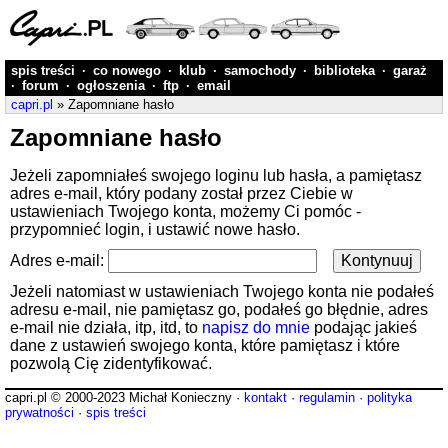
spis treści
·
co nowego
·
klub
·
samochody
·
biblioteka
·
garaż
·
forum
·
ogłoszenia
·
ftp
·
email
capri.pl
» Zapomniane hasło
Zapomniane hasło
Jeżeli zapomniałeś swojego loginu lub hasła, a pamiętasz
adres e-mail, który podany został przez Ciebie w
ustawieniach Twojego konta, możemy Ci pomóc -
przypomnieć login, i ustawić nowe hasło.
Adres e-mail:
Jeżeli natomiast w ustawieniach Twojego konta nie podałeś
adresu e-mail, nie pamiętasz go, podałeś go błędnie, adres
e-mail nie działa, itp, itd, to
napisz do mnie
podając jakieś
dane z ustawień swojego konta, które pamiętasz i które
pozwolą Cię zidentyfikować.
capri.pl © 2000-2023 Michał Konieczny ·
kontakt
·
regulamin
·
polityka
prywatności
·
spis treści