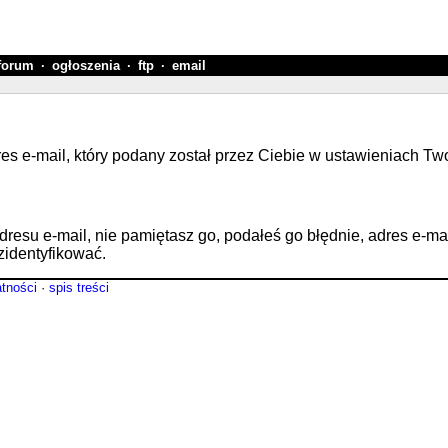
forum
·
ogłoszenia
·
ftp
·
email
res e-mail, który podany został przez Ciebie w ustawieniach Tw
su e-mail, nie pamiętasz go, podałeś go błędnie, adres e-mail n
zidentyfikować.
atności
·
spis treści