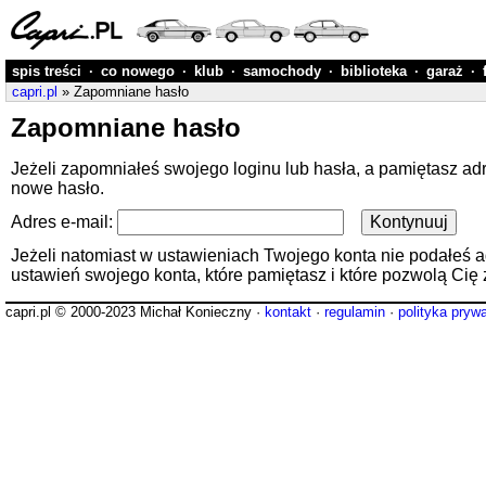
spis treści
·
co nowego
·
klub
·
samochody
·
biblioteka
·
garaż
·
capri.pl
» Zapomniane hasło
Zapomniane hasło
Jeżeli zapomniałeś swojego loginu lub hasła, a pamiętasz ad
nowe hasło.
Adres e-mail:
Jeżeli natomiast w ustawieniach Twojego konta nie podałeś adre
ustawień swojego konta, które pamiętasz i które pozwolą Cię 
capri.pl © 2000-2023 Michał Konieczny ·
kontakt
·
regulamin
·
polityka pryw