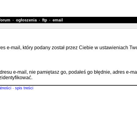
forum
·
ogłoszenia
·
ftp
·
email
res e-mail, który podany został przez Ciebie w ustawieniach Tw
su e-mail, nie pamiętasz go, podałeś go błędnie, adres e-mail n
zidentyfikować.
atności
·
spis treści