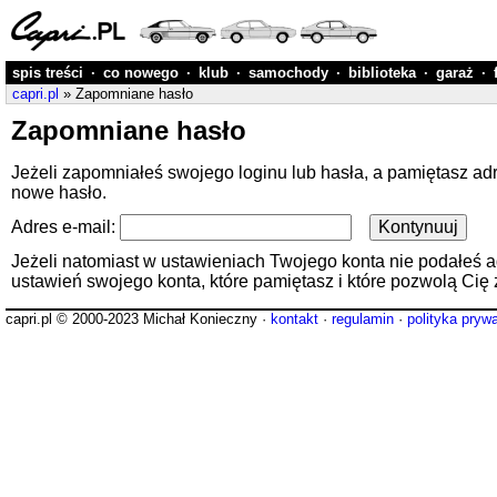
spis treści
·
co nowego
·
klub
·
samochody
·
biblioteka
·
garaż
·
capri.pl
» Zapomniane hasło
Zapomniane hasło
Jeżeli zapomniałeś swojego loginu lub hasła, a pamiętasz ad
nowe hasło.
Adres e-mail:
Jeżeli natomiast w ustawieniach Twojego konta nie podałeś adre
ustawień swojego konta, które pamiętasz i które pozwolą Cię 
capri.pl © 2000-2023 Michał Konieczny ·
kontakt
·
regulamin
·
polityka pryw