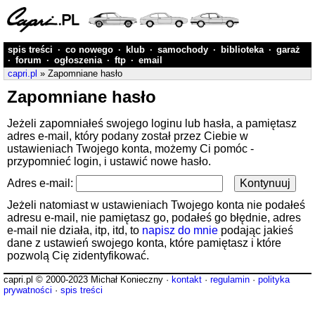
spis treści
·
co nowego
·
klub
·
samochody
·
biblioteka
·
garaż
·
forum
·
ogłoszenia
·
ftp
·
email
capri.pl
» Zapomniane hasło
Zapomniane hasło
Jeżeli zapomniałeś swojego loginu lub hasła, a pamiętasz
adres e-mail, który podany został przez Ciebie w
ustawieniach Twojego konta, możemy Ci pomóc -
przypomnieć login, i ustawić nowe hasło.
Adres e-mail:
Jeżeli natomiast w ustawieniach Twojego konta nie podałeś
adresu e-mail, nie pamiętasz go, podałeś go błędnie, adres
e-mail nie działa, itp, itd, to
napisz do mnie
podając jakieś
dane z ustawień swojego konta, które pamiętasz i które
pozwolą Cię zidentyfikować.
capri.pl © 2000-2023 Michał Konieczny ·
kontakt
·
regulamin
·
polityka
prywatności
·
spis treści